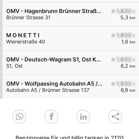
OMV - Hagenbrunn Brünner Straße 31
≥ 1,832
€
Brünner Strasse 31
5,3
km
M O N E T T I
≥ 1,832
€
Wienerstraße 40
1,6
km
OMV - Deutsch-Wagram S1, Ost KM 38,5
≥ 1,832
€
S1, Ost
6,2
km
OMV - Wolfpassing Autobahn A5 / Brünner Straße KM 11
≥ 1,832
€
Autobahn A5 / Brünner Strasse 137
6,9
km
Benzinpreise für und billig tanken in 2120