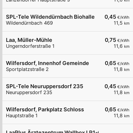
km
SPL-Tele Wildendürnbach Biohalle
0,45
€/kWh
Wildendürnbach 469
11,5
km
Laa, Müller-Mühle
0,75
€/kWh
Ungerndorferstraße 1
11,6
km
Wilfersdorf, Innenhof Gemeinde
0,65
€/kWh
Sportplatzstraße 2
11,8
km
SPL-Tele Neuruppersdorf 235
0,45
€/kWh
Neuruppersdorf 235
11,8
km
Wilfersdorf, Parkplatz Schloss
0,65
€/kWh
Hauptstraße 1
11,8
km
LaaPlus Ärztezentrum Wallbox LP1-6