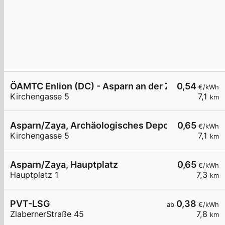
ÖAMTC Enlion (DC) - Asparn an der Zaya
0,54
€/kWh
Kirchengasse 5
7,1
km
Asparn/Zaya, Archäologisches Depot
0,65
€/kWh
Kirchengasse 5
7,1
km
Asparn/Zaya, Hauptplatz
0,65
€/kWh
Hauptplatz 1
7,3
km
PVT-LSG
0,38
ab
€/kWh
ZlabernerStraße 45
7,8
km