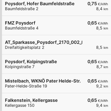
Poysdorf, Hofer Baumfeldstraße
0,75
€/kWh
Baumfeldstraße 2
8,4
km
FMZ Poysdorf
0,65
€/kWh
Baumfeldstraße 4
8,5
km
AT_Sparkasse_Poysdorf_2170_002_8211012707 öf
Dreifaltigkeitsplatz 2
8,5
km
Poysdorf, Kolpingstraße
0,65
€/kWh
Kolpingstraße 7
8,7
km
Mistelbach, WKNÖ Pater Helde-Str.
0,65
€/kWh
Pater-Helde-Straße 19
9,2
km
Falkenstein, Kellergasse
0,65
€/kWh
Kellergasse 150
9,4
km