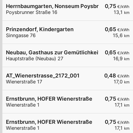
Herrnbaumgarten, Nonseum Poysbrunner Str.
0,75
€/kWh
Poysbrunner Straße 16
13,1
km
Prinzendorf, Kindergarten
0,65
€/kWh
Sinngasse 76
15,6
km
Neubau, Gasthaus zur Gemütlichkeit
0,65
€/kWh
Hauptstraße (Neubau) 27
16,9
km
AT_Wienerstrasse_2172_001
0,48
€/kWh
Wienerstraße 17
17,0
km
Ernstbrunn, HOFER Wienerstraße
0,75
€/kWh
Wienerstraße 1
17,1
km
Ernstbrunn, HOFER Wienerstraße
0,75
€/kWh
Wienerstraße 1
17,1
km