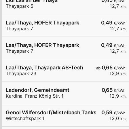
Lidl Laa an der Thaya
0,45
€/kWh
Thayapark 5
12,7
km
Laa/Thaya, HOFER Thayapark
0,49
€/kWh
Thayapark 7
12,7
km
Laa/Thaya, HOFER Thayapark
0,49
€/kWh
Thayapark 7
12,7
km
Laa/Thaya, Thayapark AS-Tech
0,65
ab
€/kWh
Thayapark 23
12,9
km
Ladendorf, Gemeindeamt
0,65
€/kWh
Kardinal Franz König Str. 1
12,9
km
Genol Wilfersdorf/Mistelbach Tankstelle
0,59
€/kWh
Wirtschaftspark 1
13,0
km