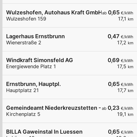
Wulzeshofen, Autohaus Kraft GmbH
0,65
ab
€/kWh
Wulzeshofen 159
17,1
km
Lagerhaus Ernstbrunn
0,47
€/kWh
Wienerstraße 2
17,2
km
Windkraft Simonsfeld AG
0,69
€/kWh
Energiewende Platz 1
17,5
km
Ernstbrunn, Hauptpl.
0,65
€/kWh
Hauptplatz 21
17,7
km
Gemeindeamt Niederkreuzstetten - Ampion Gm
0,23
ab
€/kWh
Kirchenplatz 5
19,1
km
BILLA Gaweinstal In Luessen
0,65
€/kWh