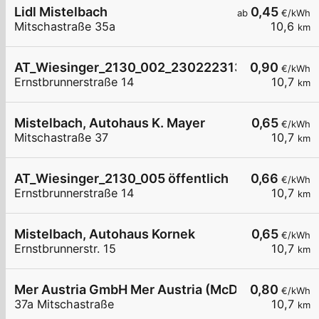
Lidl Mistelbach
0,45
ab
€/kWh
Mitschastraße 35a
10,6
km
AT_Wiesinger_2130_002_230222313 öffentlich
0,90
€/kWh
Ernstbrunnerstraße 14
10,7
km
Mistelbach, Autohaus K. Mayer
0,65
€/kWh
Mitschastraße 37
10,7
km
AT_Wiesinger_2130_005 öffentlich
0,66
€/kWh
Ernstbrunnerstraße 14
10,7
km
Mistelbach, Autohaus Kornek
0,65
€/kWh
Ernstbrunnerstr. 15
10,7
km
Mer Austria GmbH Mer Austria (McD) - Mistelbach
0,80
€/kWh
37a Mitschastraße
10,7
km