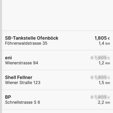
SB-Tankstelle Ofenböck
1,805
€
Föhrenwaldstrasse 35
1,4
km
eni
≥ 1,805
€
Wienerstrasse 94
1,2
km
Shell Fellner
≥ 1,805
€
Wiener Straße 123
1,5
km
BP
≥ 1,805
€
Schnellstrasse S 6
2,2
km