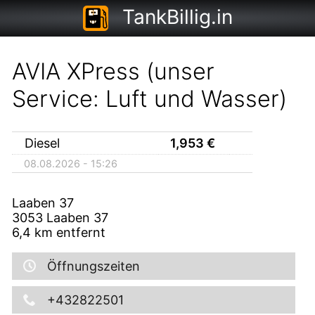
TankBillig.in
AVIA XPress (unser
Service: Luft und Wasser)
Diesel
1,953
€
08.08.2026 - 15:26
Laaben 37
3053
Laaben 37
6,4
km entfernt
Öffnungszeiten
+432822501