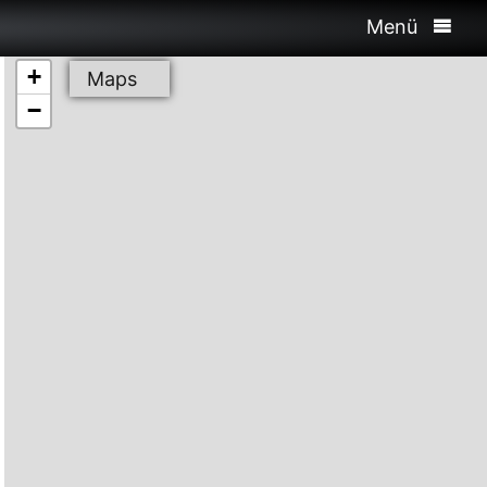
Menü
+
Maps
−