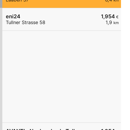
km
eni24
1,954
€
Tullner Strasse 58
1,9
km