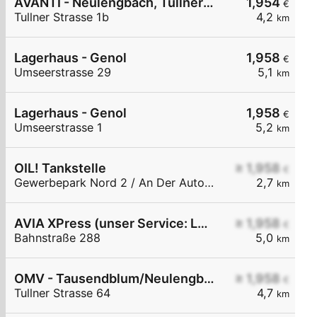
AVANTI - Neulengbach, Tullner Straße 1b
1,954
€
Tullner Strasse 1b
4,2
km
Lagerhaus - Genol
1,958
€
Umseerstrasse 29
5,1
km
Lagerhaus - Genol
1,958
€
Umseerstrasse 1
5,2
km
OIL! Tankstelle
≥ 1,958
€
Gewerbepark Nord 2 / An Der Autobahnabf. Altlengbach
2,7
km
AVIA XPress (unser Service: Luft und Wasser)
≥ 1,958
€
Bahnstraße 288
5,0
km
OMV - Tausendblum/Neulengbach Tullner Straße 64
≥ 1,958
€
Tullner Strasse 64
4,7
km