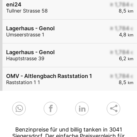
eni24
≥ 1,784
€
Tullner Strasse 58
8,5
km
Lagerhaus - Genol
≥ 1,784
€
Umseerstrasse 1
4,8
km
Lagerhaus - Genol
≥ 1,784
€
Hauptstrasse 39
6,2
km
OMV - Altlengbach Raststation 1
≥ 1,784
€
Raststation 1 1
8,5
km
Benzinpreise für und billig tanken in 3041
Siegersdorf. Der einfache Preisvergleich für