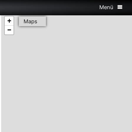
Menü
+
Maps
−