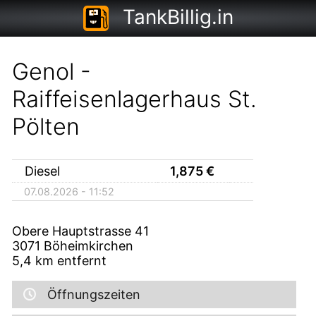
TankBillig.in
Genol -
Raiffeisenlagerhaus St.
Pölten
Diesel
1,875
€
07.08.2026 - 11:52
Obere Hauptstrasse 41
3071
Böheimkirchen
5,4
km entfernt
Öffnungszeiten