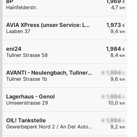
BP
1,969
€
Hainfelderstr.
4,7
km
AVIA XPress (unser Service: Luft und Wasser)
1,973
€
Laaben 37
9,4
km
eni24
1,984
€
Tullner Strasse 58
8,4
km
AVANTI - Neulengbach, Tullner Straße 1b
≥ 1,984
€
Tullner Strasse 1b
9,6
km
Lagerhaus - Genol
≥ 1,984
€
Umseerstrasse 29
10,0
km
OIL! Tankstelle
≥ 1,984
€
Gewerbepark Nord 2 / An Der Autobahnabf. Altlengbach
9,2
km