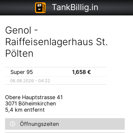
TankBillig.in
Genol -
Raiffeisenlagerhaus St.
Pölten
Super 95
1,658
€
06.08.2026 - 04:22
Obere Hauptstrasse 41
3071
Böheimkirchen
5,4
km entfernt
Öffnungszeiten