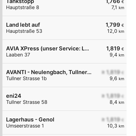
Tankstopp
1,766
€
Hauptstraße 8
7,1
km
Land lebt auf
1,799
€
Hauptstraße 53
12,0
km
AVIA XPress (unser Service: Luft und Wasser)
1,819
€
Laaben 37
9,4
km
AVANTI - Neulengbach, Tullner Straße 1b
≥ 1,819
€
Tullner Strasse 1b
9,6
km
eni24
≥ 1,819
€
Tullner Strasse 58
8,4
km
Lagerhaus - Genol
≥ 1,819
€
Umseerstrasse 1
10,3
km