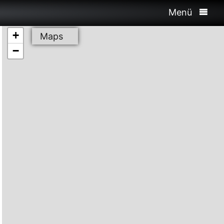
Menü
+
Maps
−