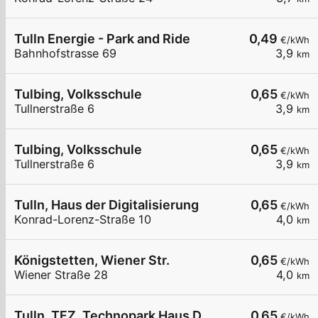
Tulln Energie - Park and Ride
0,49
€/kWh
Bahnhofstrasse 69
3,9
km
Tulbing, Volksschule
0,65
€/kWh
Tullnerstraße 6
3,9
km
Tulbing, Volksschule
0,65
€/kWh
Tullnerstraße 6
3,9
km
Tulln, Haus der Digitalisierung
0,65
€/kWh
Konrad-Lorenz-Straße 10
4,0
km
Königstetten, Wiener Str.
0,65
€/kWh
Wiener Straße 28
4,0
km
Tulln, TFZ, Technopark Haus D
0,65
€/kWh