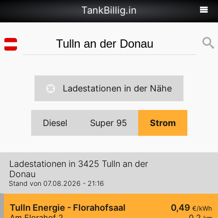
TankBillig.in
Ladestationen in der Nähe
Diesel
Super 95
Strom
Ladestationen in 3425 Tulln an der
Donau
Stand von 07.08.2026 - 21:16
Tulln Energie - Florahofsaal
0,49
€/kWh
Am Florahof 2
0,2