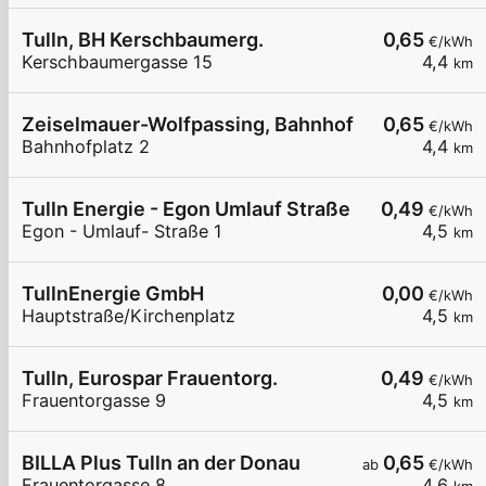
Tulln, BH Kerschbaumerg.
0,65
€/kWh
Kerschbaumergasse 15
4,4
km
Zeiselmauer-Wolfpassing, Bahnhof
0,65
€/kWh
Bahnhofplatz 2
4,4
km
Tulln Energie - Egon Umlauf Straße
0,49
€/kWh
Egon - Umlauf- Straße 1
4,5
km
TullnEnergie GmbH
0,00
€/kWh
Hauptstraße/Kirchenplatz
4,5
km
Tulln, Eurospar Frauentorg.
0,49
€/kWh
Frauentorgasse 9
4,5
km
BILLA Plus Tulln an der Donau
0,65
ab
€/kWh
Frauentorgasse 8
4,6