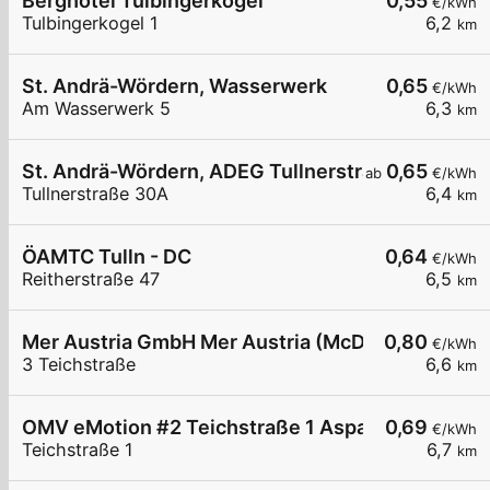
Berghotel Tulbingerkogel
0,55
€/kWh
Tulbingerkogel 1
6,2
km
St. Andrä-Wördern, Wasserwerk
0,65
€/kWh
Am Wasserwerk 5
6,3
km
St. Andrä-Wördern, ADEG Tullnerstraße
0,65
ab
€/kWh
Tullnerstraße 30A
6,4
km
ÖAMTC Tulln - DC
0,64
€/kWh
Reitherstraße 47
6,5
km
Mer Austria GmbH Mer Austria (McD) - Langenrohr
0,80
€/kWh
3 Teichstraße
6,6
km
OMV eMotion #2 Teichstraße 1 Asparn/Langenro
0,69
€/kWh
Teichstraße 1
6,7
km