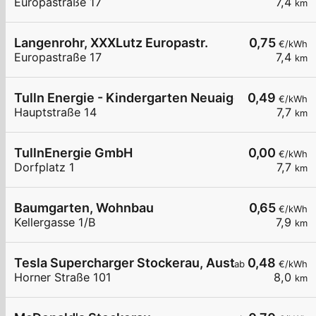
Europastraße 17
7,4
km
Langenrohr, XXXLutz Europastr.
0,75
€/kWh
Europastraße 17
7,4
km
Tulln Energie - Kindergarten Neuaigen
0,49
€/kWh
Hauptstraße 14
7,7
km
TullnEnergie GmbH
0,00
€/kWh
Dorfplatz 1
7,7
km
Baumgarten, Wohnbau
0,65
€/kWh
Kellergasse 1/B
7,9
km
Tesla Supercharger Stockerau, Austria
0,48
ab
€/kWh
Horner Straße 101
8,0
km