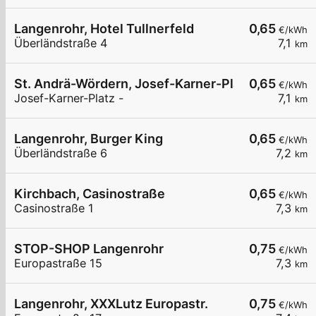
Langenrohr, Hotel Tullnerfeld
0,65
€/kWh
Überländstraße 4
7,1
km
St. Andrä-Wördern, Josef-Karner-Platz
0,65
€/kWh
Josef-Karner-Platz -
7,1
km
Langenrohr, Burger King
0,65
€/kWh
Überländstraße 6
7,2
km
Kirchbach, Casinostraße
0,65
€/kWh
Casinostraße 1
7,3
km
STOP-SHOP Langenrohr
0,75
€/kWh
Europastraße 15
7,3
km
Langenrohr, XXXLutz Europastr.
0,75
€/kWh