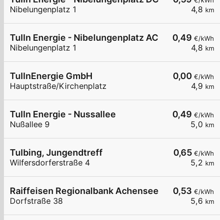
€/kWh
Nibelungenplatz 1
4,8
km
Tulln Energie - Nibelungenplatz AC
0,49
€/kWh
Nibelungenplatz 1
4,8
km
TullnEnergie GmbH
0,00
€/kWh
Hauptstraße/Kirchenplatz
4,9
km
Tulln Energie - Nussallee
0,49
€/kWh
Nußallee 9
5,0
km
Tulbing, Jungendtreff
0,65
€/kWh
Wilfersdorferstraße 4
5,2
km
Raiffeisen Regionalbank Achensee
0,53
€/kWh
Dorfstraße 38
5,6
km