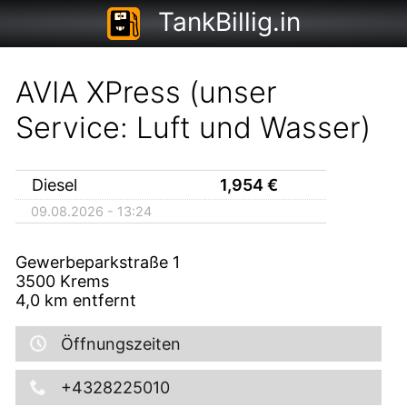
TankBillig.in
AVIA XPress (unser
Service: Luft und Wasser)
Diesel
1,954
€
09.08.2026 - 13:24
Gewerbeparkstraße 1
3500
Krems
4,0
km entfernt
Öffnungszeiten
+4328225010