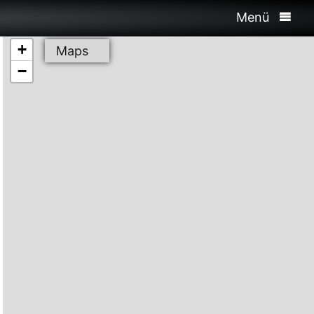
Menü
+
Maps
−