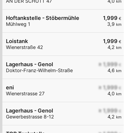
AN DER SCHÜTT 47
4,0
km
Hoftankstelle - Stöbermühle
1,999
€
Mühlweg 1
3,9
km
Loistank
1,999
€
Wienerstraße 42
4,2
km
Lagerhaus - Genol
≥ 1,999
€
Doktor-Franz-Wilhelm-Straße
4,6
km
eni
≥ 1,999
€
Wienerstrasse 27
4,0
km
Lagerhaus - Genol
≥ 1,999
€
Gewerbestrasse 8-12
4,2
km