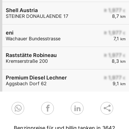
Shell Austria
≥ 1,977
€
STEINER DONAULAENDE 17
8,7
km
eni
≥ 1,977
€
Wachauer Bundesstrasse
7,1
km
Raststätte Robineau
≥ 1,977
€
Kremserstraße 200
8,3
km
Premium Diesel Lechner
≥ 1,977
€
Aggsbach Dorf 62
9,1
km
Benzinpreise für und billig tanken in 3642