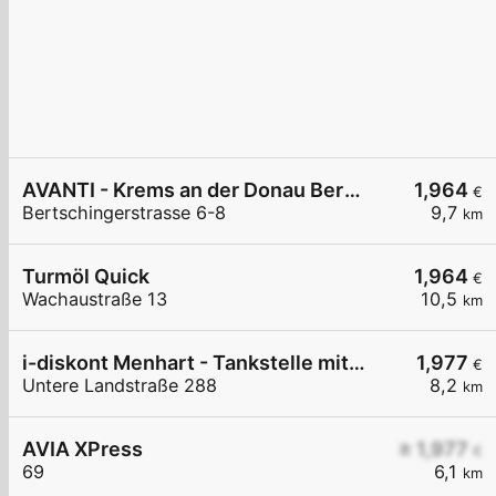
AVANTI - Krems an der Donau Bertschingerstraße 6-8
1,964
€
Bertschingerstrasse 6-8
9,7
km
Turmöl Quick
1,964
€
Wachaustraße 13
10,5
km
i-diskont Menhart - Tankstelle mit Bedienung
1,977
€
Untere Landstraße 288
8,2
km
AVIA XPress
≥ 1,977
€
69
6,1
km