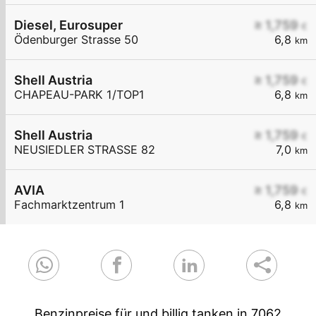
Diesel, Eurosuper
≥ 1,759
€
Ödenburger Strasse 50
6,8
km
Shell Austria
≥ 1,759
€
CHAPEAU-PARK 1/TOP1
6,8
km
Shell Austria
≥ 1,759
€
NEUSIEDLER STRASSE 82
7,0
km
AVIA
≥ 1,759
€
Fachmarktzentrum 1
6,8
km
Benzinpreise für und billig tanken in 7062