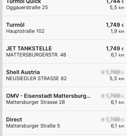
Turmöl Quick
1,744
€
Oggauerstraße 25
5,5
km
Turmöl
1,749
€
Hauptstraße 102
1,9
km
JET TANKSTELLE
1,749
€
MATTERSBURGERSTR. 48
6,1
km
Shell Austria
≥ 1,749
€
NEUSIEDLER STRASSE 82
5,5
km
OMV - Eisenstadt Mattersburger Straße 28
≥ 1,749
€
Mattersburger Strasse 28
6,1
km
Direct
≥ 1,749
€
Mattersburger Straße 5
6,1
km