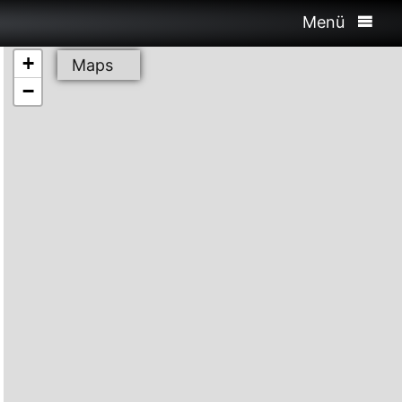
Menü
+
Maps
−