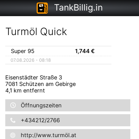
TankBillig.in
Turmöl Quick
Super 95
1,744
€
07.08.2026 - 08:18
Eisenstädter Straße 3
7081
Schützen am Gebirge
4,1
km entfernt
Öffnungszeiten
+434212/2766
http://www.turmöl.at