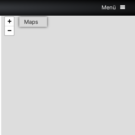
Menü
+
Maps
−