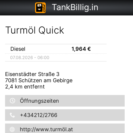
TankBillig.in
Turmöl Quick
Diesel
1,964
€
07.08.2026 - 06:00
Eisenstädter Straße 3
7081
Schützen am Gebirge
2,4
km entfernt
Öffnungszeiten
+434212/2766
http://www.turmöl.at