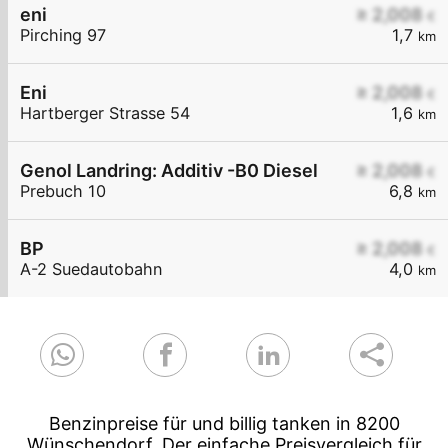
eni
≥ 2,008
€
Pirching 97
1,7
km
Eni
≥ 2,008
€
Hartberger Strasse 54
1,6
km
Genol Landring: Additiv -B0 Diesel
≥ 2,008
€
Prebuch 10
6,8
km
BP
≥ 2,008
€
A-2 Suedautobahn
4,0
km
Benzinpreise für und billig tanken in 8200
Wünschendorf. Der einfache Preisvergleich für