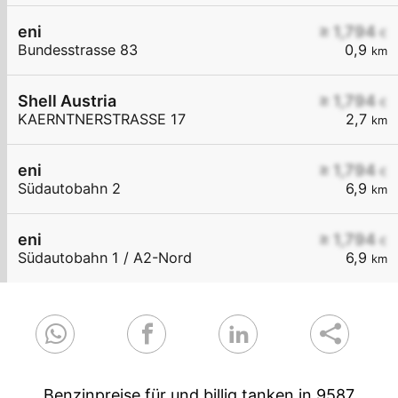
eni
≥ 1,794
€
Bundesstrasse 83
0,9
km
Shell Austria
≥ 1,794
€
KAERNTNERSTRASSE 17
2,7
km
eni
≥ 1,794
€
Südautobahn 2
6,9
km
eni
≥ 1,794
€
Südautobahn 1 / A2-Nord
6,9
km
Benzinpreise für und billig tanken in 9587