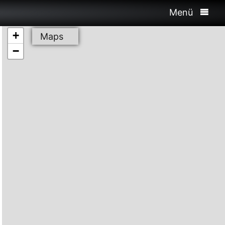
Menü
+
Maps
−