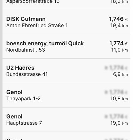
Aspersdorferstraße 13
18,2
km
DISK Gutmann
1,746
€
Anton Ehrenfried Straße 1
19,4
km
boesch energy, turmöl Quick
1,774
€
Nordbahnstr. 53
11,0
km
U2 Hadres
≥ 1,774
€
Bundesstrasse 41
6,9
km
Genol
≥ 1,774
€
Thayapark 1-2
10,8
km
Genol
≥ 1,774
€
Hauptstrasse 7
19,0
km