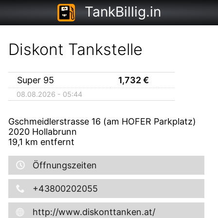
TankBillig.in
Diskont Tankstelle
Super 95
1,732
€
08.08.2026 - 05:44
Gschmeidlerstrasse 16 (am HOFER Parkplatz)
2020
Hollabrunn
19,1
km entfernt
Öffnungszeiten
+43800202055
http://www.diskonttanken.at/