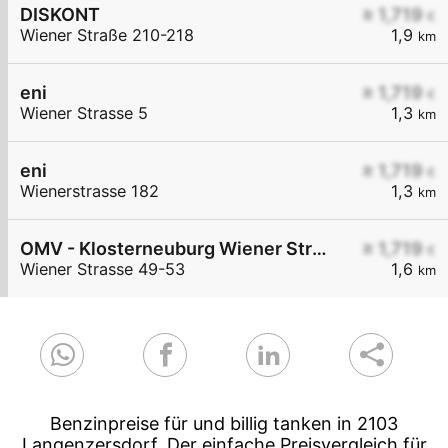
DISKONT
≥ 1,719
€
Wiener Straße 210-218
1,9
km
eni
≥ 1,719
€
Wiener Strasse 5
1,3
km
eni
≥ 1,719
€
Wienerstrasse 182
1,3
km
OMV - Klosterneuburg Wiener Straße 49-53
≥ 1,719
€
Wiener Strasse 49-53
1,6
km
Benzinpreise für und billig tanken in 2103
Langenzersdorf. Der einfache Preisvergleich für