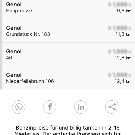
Genol
≥ 1,998
€
Hauptrasse 1
9,6
km
Genol
≥ 1,998
€
Grundstück Nr. 183
11,8
km
Genol
≥ 1,998
€
46
12,8
km
Genol
≥ 1,998
€
Niederfellabrunn 106
12,4
km
Benzinpreise für und billig tanken in 2116
Niederleis. Der einfache Preisvergleich für