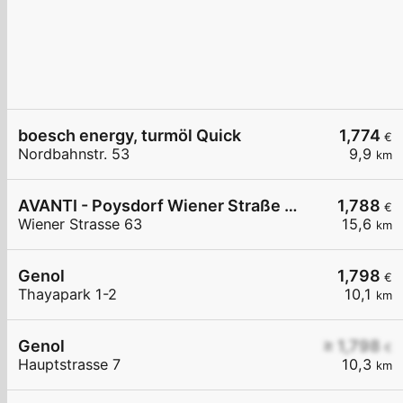
boesch energy, turmöl Quick
1,774
€
Nordbahnstr. 53
9,9
km
AVANTI - Poysdorf Wiener Straße 63
1,788
€
Wiener Strasse 63
15,6
km
Genol
1,798
€
Thayapark 1-2
10,1
km
Genol
≥ 1,798
€
Hauptstrasse 7
10,3
km