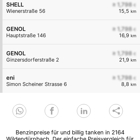
SHELL
≥ 1,798
€
Wienerstraße 56
15,5
km
GENOL
≥ 1,798
€
Hauptstraße 146
16,9
km
GENOL
≥ 1,798
€
Ginzersdorferstraße 2
21,9
km
eni
≥ 1,798
€
Simon Scheiner Strasse 6
8,8
km
Benzinpreise für und billig tanken in 2164
Wildendürnbach. Der einfache Preisvergleich für