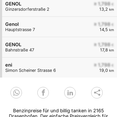
GENOL
≥ 1,798
€
Ginzersdorferstraße 2
13,2
km
Genol
≥ 1,798
€
Hauptstrasse 7
14,5
km
GENOL
≥ 1,798
€
Bahnstraße 47
17,8
km
eni
≥ 1,798
€
Simon Scheiner Strasse 6
19,0
km
Benzinpreise für und billig tanken in 2165
Drasenhofen. Der einfache Preisvergleich für