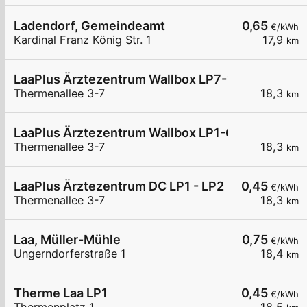
Ladendorf, Gemeindeamt
0,65
€/kWh
Kardinal Franz König Str. 1
17,9
km
LaaPlus Ärztezentrum Wallbox LP7-12
Thermenallee 3-7
18,3
km
LaaPlus Ärztezentrum Wallbox LP1-6
Thermenallee 3-7
18,3
km
LaaPlus Ärztezentrum DC LP1 - LP2
0,45
€/kWh
Thermenallee 3-7
18,3
km
Laa, Müller-Mühle
0,75
€/kWh
Ungerndorferstraße 1
18,4
km
Therme Laa LP1
0,45
€/kWh