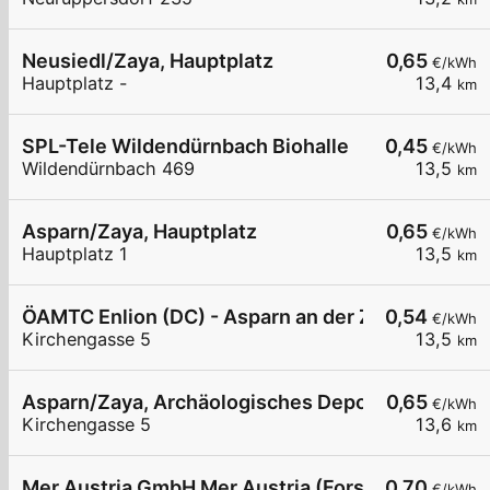
Neusiedl/Zaya, Hauptplatz
0,65
€/kWh
Hauptplatz -
13,4
km
SPL-Tele Wildendürnbach Biohalle
0,45
€/kWh
Wildendürnbach 469
13,5
km
Asparn/Zaya, Hauptplatz
0,65
€/kWh
Hauptplatz 1
13,5
km
ÖAMTC Enlion (DC) - Asparn an der Zaya
0,54
€/kWh
Kirchengasse 5
13,5
km
Asparn/Zaya, Archäologisches Depot
0,65
€/kWh
Kirchengasse 5
13,6
km
Mer Austria GmbH Mer Austria (Forstinger) - Zist
0,70
€/kWh