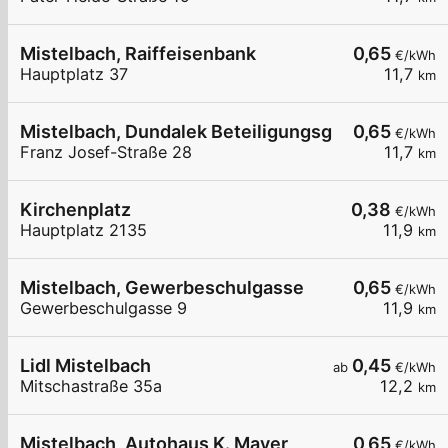
Mistelbach, Raiffeisenbank
0,65
€/kWh
Hauptplatz 37
11,7
km
Mistelbach, Dundalek BeteiligungsgmbH
0,65
€/kWh
Franz Josef-Straße 28
11,7
km
Kirchenplatz
0,38
€/kWh
Hauptplatz 2135
11,9
km
Mistelbach, Gewerbeschulgasse
0,65
€/kWh
Gewerbeschulgasse 9
11,9
km
Lidl Mistelbach
0,45
ab
€/kWh
Mitschastraße 35a
12,2
km
Mistelbach, Autohaus K. Mayer
0,65
€/kWh