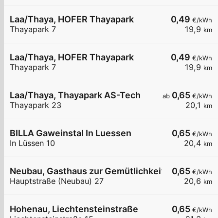
Laa/Thaya, HOFER Thayapark
0,49
€/kWh
Thayapark 7
19,9
km
Laa/Thaya, HOFER Thayapark
0,49
€/kWh
Thayapark 7
19,9
km
Laa/Thaya, Thayapark AS-Tech
0,65
ab
€/kWh
Thayapark 23
20,1
km
BILLA Gaweinstal In Luessen
0,65
€/kWh
In Lüssen 10
20,4
km
Neubau, Gasthaus zur Gemütlichkeit
0,65
€/kWh
Hauptstraße (Neubau) 27
20,6
km
Hohenau, Liechtensteinstraße
0,65
€/kWh