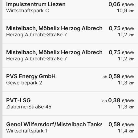
Impulszentrum Liezen
0,66
€/kWh
Wirtschaftspark C
10,9
km
Mistelbach, Möbelix Herzog Albrecht-Straße
0,75
€/kWh
Herzog Albrecht-Straße 7
11,2
km
Mistelbach, Möbelix Herzog Albrecht-Straße
0,75
€/kWh
Herzog Albrecht-Straße 7
11,2
km
PVS Energy GmbH
0,59
ab
€/kWh
Gewerbepark 2
11,3
km
PVT-LSG
0,38
ab
€/kWh
ZlabernerStraße 45
11,3
km
Genol Wilfersdorf/Mistelbach Tankstelle
0,59
€/kWh
Wirtschaftspark 1
11,4
km