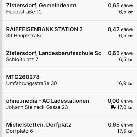
Zistersdorf, Gemeindeamt
0,65
€/kWh
Hauptstraße 12
16,5
km
RAIFFEISENBANK STATION 2
0,42
€/kWh
39 Hauptstraße
16,5
km
Zistersdorf, Landesberufsschule Schlosspl.
0,65
€/kWh
Schloßplatz 7
16,5
km
MTG260278
Umfahrungsstraße 30
16,9
km
ohne.media - AC Ladestationen
0,00
€/kWh
Johann Steineck Gasse 23
17,0
km
Michelstetten, Dorfplatz
0,65
€/kWh
Dorfplatz 6
17,5
km