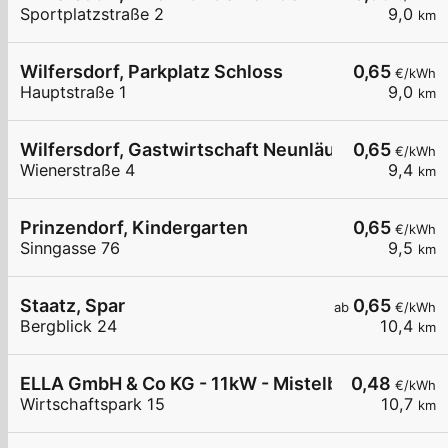
Sportplatzstraße 2
9,0
km
Wilfersdorf, Parkplatz Schloss
0,65
€/kWh
Hauptstraße 1
9,0
km
Wilfersdorf, Gastwirtschaft Neunläuf
0,65
€/kWh
Wienerstraße 4
9,4
km
Prinzendorf, Kindergarten
0,65
€/kWh
Sinngasse 76
9,5
km
Staatz, Spar
0,65
ab
€/kWh
Bergblick 24
10,4
km
ELLA GmbH & Co KG - 11kW - Mistelbach - Maschi
0,48
€/kWh
Wirtschaftspark 15
10,7
km