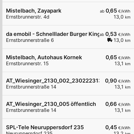
Mistelbach, Zayapark
0,65
ab
€/kWh
Ernstbrunnerstr. 4d
13,0
km
da emobil - Schnelllader Burger King Mistelbach
0,53
ab
€/kWh
Ernstbrunnerstraße 6
13,0
km
Mistelbach, Autohaus Kornek
0,65
€/kWh
Ernstbrunnerstr. 15
13,1
km
AT_Wiesinger_2130_002_230222313 öffentlich
0,90
€/kWh
Ernstbrunnerstraße 14
13,1
km
AT_Wiesinger_2130_005 öffentlich
0,66
€/kWh
Ernstbrunnerstraße 14
13,1
km
SPL-Tele Neuruppersdorf 235
0,45
€/kWh
Neuruppersdorf 235
13,2
km