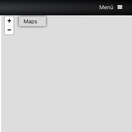
Menü
+
Maps
−