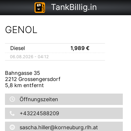
TankBillig.in
GENOL
Diesel
1,989
€
06.08.2026 - 04:12
Bahngasse 35
2212
Grossengersdorf
5,8
km entfernt
Öffnungszeiten
+43224588209
sascha.hiller@korneuburg.rlh.at