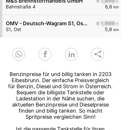
M&S Brennstoffhandels GmbH
≥ 1,999
€
Bahnstraße 4
6,8
km
OMV - Deutsch-Wagram S1, Ost KM 38,5
≥ 1,999
€
S1, Ost
5,8
km
Benzinpreise für und billig tanken in 2203
Eibesbrunn. Der einfache Preisvergleich
für Benzin, Diesel und Strom in Österreich.
Bequem die billigste Tankstelle oder
Ladestation in der Nähe suchen, die
aktuellen Benzinpreise und Dieselpreise
finden und billig tanken. So macht
Spritpreise vergleichen Sinn!
Ist die passende Tankstelle für Ihren