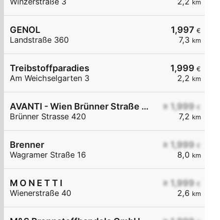
Winzerstraße 3
2,2
km
GENOL
1,997
€
Landstraße 360
7,3
km
Treibstoffparadies
1,999
€
Am Weichselgarten 3
2,2
km
AVANTI - Wien Brünner Straße 420
≥ 1,999
€
Brünner Strasse 420
7,2
km
Brenner
≥ 1,999
€
Wagramer Straße 16
8,0
km
M O N E T T I
≥ 1,999
€
Wienerstraße 40
2,6
km