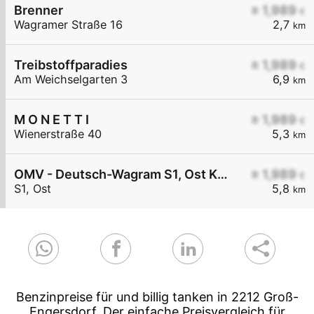
Brenner
≥ 1,989
€
Wagramer Straße 16
2,7
km
Treibstoffparadies
≥ 1,989
€
Am Weichselgarten 3
6,9
km
M O N E T T I
≥ 1,989
€
Wienerstraße 40
5,3
km
OMV - Deutsch-Wagram S1, Ost KM 38,5
≥ 1,989
€
S1, Ost
5,8
km
Benzinpreise für und billig tanken in 2212 Groß-
Engersdorf. Der einfache Preisvergleich für