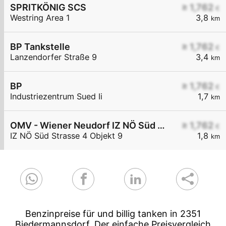
SPRITKÖNIG SCS
≥ 1,762
€
Westring Area 1
3,8
km
BP Tankstelle
≥ 1,762
€
Lanzendorfer Straße 9
3,4
km
BP
≥ 1,762
€
Industriezentrum Sued Ii
1,7
km
OMV - Wiener Neudorf IZ NÖ Süd Straße 4 Objekt 9
≥ 1,762
€
IZ NÖ Süd Strasse 4 Objekt 9
1,8
km
Benzinpreise für und billig tanken in 2351
Biedermannsdorf. Der einfache Preisvergleich