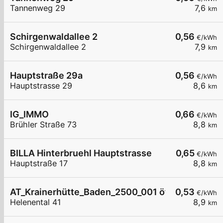
Tannenweg 29
7,6
km
Schirgenwaldallee 2
0,56
€/kWh
Schirgenwaldallee 2
7,9
km
Hauptstraße 29a
0,56
€/kWh
Hauptstrasse 29
8,6
km
IG_IMMO
0,66
€/kWh
Brühler Straße 73
8,8
km
BILLA Hinterbruehl Hauptstrasse
0,65
€/kWh
Hauptstraße 17
8,8
km
AT_Krainerhütte_Baden_2500_001 öffentlich
0,53
€/kWh
Helenental 41
8,9
km