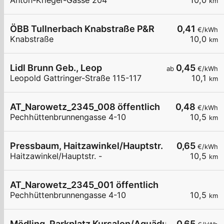
Anton-Krieger-Gasse 204
10,0
km
ÖBB Tullnerbach Knabstraße P&R
0,41
€/kWh
Knabstraße
10,0
km
Lidl Brunn Geb., Leop
0,45
ab
€/kWh
Leopold Gattringer-Straße 115-117
10,1
km
AT_Narowetz_2345_008 öffentlich
0,48
€/kWh
Pechhüttenbrunnengasse 4-10
10,5
km
Pressbaum, Haitzawinkel/Hauptstr.
0,65
€/kWh
Haitzawinkel/Hauptstr. -
10,5
km
AT_Narowetz_2345_001 öffentlich
Pechhüttenbrunnengasse 4-10
10,5
km
Mödling, Parkplatz Kursalon/Aquädukt
0,65