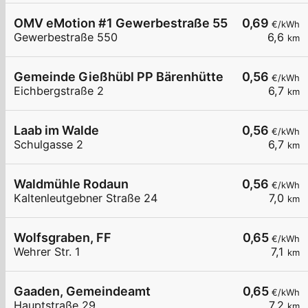
OMV eMotion #1 Gewerbestraße 550 Alland
0,69
€/kWh
Gewerbestraße 550
6,6
km
Gemeinde Gießhübl PP Bärenhütte
0,56
€/kWh
Eichbergstraße 2
6,7
km
Laab im Walde
0,56
€/kWh
Schulgasse 2
6,7
km
Waldmühle Rodaun
0,56
€/kWh
Kaltenleutgebner Straße 24
7,0
km
Wolfsgraben, FF
0,65
€/kWh
Wehrer Str. 1
7,1
km
Gaaden, Gemeindeamt
0,65
€/kWh
Hauptstraße 29
7,2
km