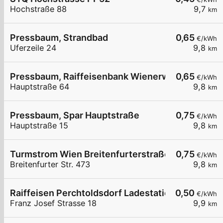
Hochstraße 88
9,7
km
Pressbaum, Strandbad
0,65
€/kWh
Uferzeile 24
9,8
km
Pressbaum, Raiffeisenbank Wienerwald
0,65
€/kWh
Hauptstraße 64
9,8
km
Pressbaum, Spar Hauptstraße
0,75
€/kWh
Hauptstraße 15
9,8
km
Turmstrom Wien Breitenfurterstraße
0,75
€/kWh
Breitenfurter Str. 473
9,8
km
Raiffeisen Perchtoldsdorf Ladestation 01+02
0,50
€/kWh
Franz Josef Strasse 18
9,9
km