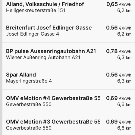
Alland, Volksschule / Friedhof
0,65
€/kWh
Heiligenkreuzerstraße 151
6,2
km
Breitenfurt Josef Edlinger Gasse
0,56
€/kWh
Josef Edlinger-Gasse 4
6,2
km
BP pulse Aussenringautobahn A21
0,78
€/kWh
Wiener Außenring Autobahn A21
6,3
km
Spar Alland
0,56
€/kWh
Mayerlingerstraße 4
6,3
km
OMV eMotion #4 Gewerbestraße 550 Alland
0,69
€/kWh
Gewerbestraße 550
6,6
km
OMV eMotion #3 Gewerbestraße 550 Alland
0,69
€/kWh
Gewerbestraße 550
6,6
km