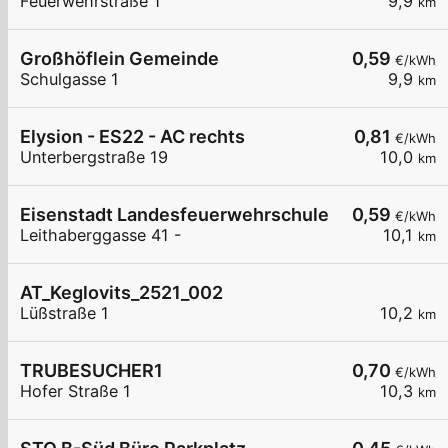
Feuerwehrstraße 1
9,9
km
Großhöflein Gemeinde
0,59
€/kWh
Schulgasse 1
9,9
km
Elysion - ES22 - AC rechts
0,81
€/kWh
Unterbergstraße 19
10,0
km
Eisenstadt Landesfeuerwehrschule
0,59
€/kWh
Leithaberggasse 41 -
10,1
km
AT_Keglovits_2521_002
Lüßstraße 1
10,2
km
TRUBESUCHER1
0,70
€/kWh
Hofer Straße 1
10,3
km