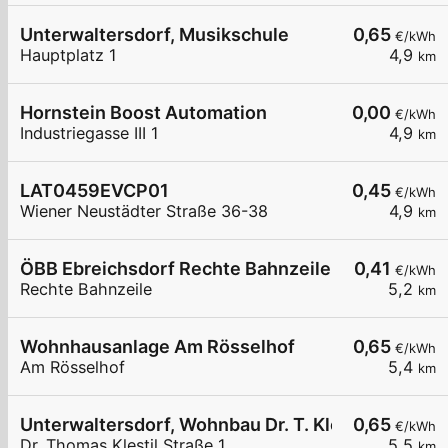
Unterwaltersdorf, Musikschule
0,65
€/kWh
Hauptplatz 1
4,9
km
Hornstein Boost Automation
0,00
€/kWh
Industriegasse III 1
4,9
km
LAT0459EVCP01
0,45
€/kWh
Wiener Neustädter Straße 36-38
4,9
km
ÖBB Ebreichsdorf Rechte Bahnzeile P&R
0,41
€/kWh
Rechte Bahnzeile
5,2
km
Wohnhausanlage Am Rösselhof
0,65
€/kWh
Am Rösselhof
5,4
km
Unterwaltersdorf, Wohnbau Dr. T. Klestil. Str.
0,65
€/kWh
Dr. Thomas Klestil Straße 1
5,5
km