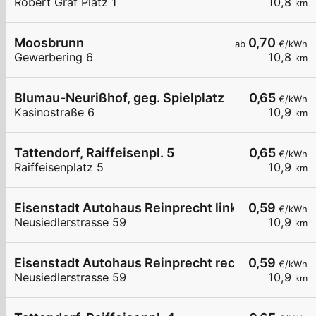
Robert Graf Platz 1
10,8
km
Moosbrunn
0,70
ab
€/kWh
Gewerbering 6
10,8
km
Blumau-Neurißhof, geg. Spielplatz
0,65
€/kWh
Kasinostraße 6
10,9
km
Tattendorf, Raiffeisenpl. 5
0,65
€/kWh
Raiffeisenplatz 5
10,9
km
Eisenstadt Autohaus Reinprecht links
0,59
€/kWh
Neusiedlerstrasse 59
10,9
km
Eisenstadt Autohaus Reinprecht rechts
0,59
€/kWh
Neusiedlerstrasse 59
10,9
km