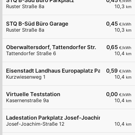
STQ B-Süd Büro Parkplatz
0,45
€/kWh
Ruster Straße 8a
10,3
km
STQ B-Süd Büro Garage
0,45
€/kWh
Ruster Straße 8a
10,3
km
Oberwaltersdorf, Tattendorfer Str.
0,65
€/kWh
Tattendorfer Straße 6
10,4
km
Eisenstadt Landhaus Europaplatz Parkplatz
0,59
€/kWh
Kurzwiesenweg 1
10,4
km
Virtuelle Teststation
0,00
€/kWh
Kasernenstraße 9a
10,4
km
Ladestation Parkplatz Josef-Joachim-Straße
Josef-Joachim-Straße 12
10,4
km