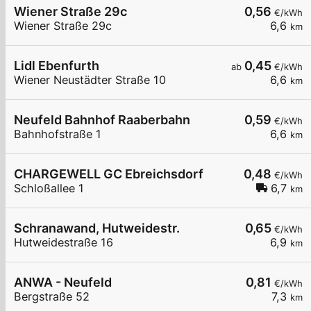
Wiener Straße 29c
0,56
€/kWh
Wiener Straße 29c
6,6
km
Lidl Ebenfurth
0,45
ab
€/kWh
Wiener Neustädter Straße 10
6,6
km
Neufeld Bahnhof Raaberbahn
0,59
€/kWh
Bahnhofstraße 1
6,6
km
CHARGEWELL GC Ebreichsdorf
0,48
€/kWh
Schloßallee 1
6,7
km
Schranawand, Hutweidestr.
0,65
€/kWh
Hutweidestraße 16
6,9
km
ANWA - Neufeld
0,81
€/kWh
Bergstraße 52
7,3
km