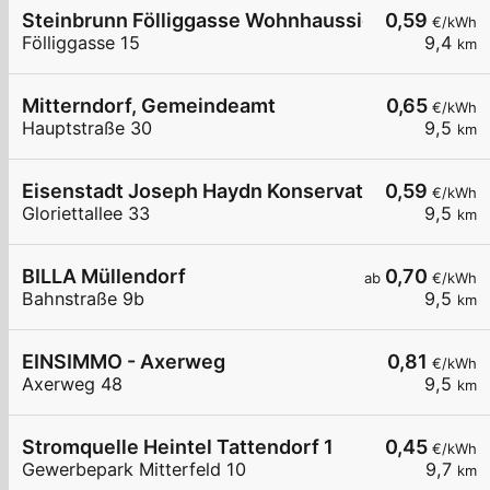
Steinbrunn Fölliggasse Wohnhaussiedlung
0,59
€/kWh
Fölliggasse 15
9,4
km
Mitterndorf, Gemeindeamt
0,65
€/kWh
Hauptstraße 30
9,5
km
Eisenstadt Joseph Haydn Konservatorium
0,59
€/kWh
Gloriettallee 33
9,5
km
BILLA Müllendorf
0,70
ab
€/kWh
Bahnstraße 9b
9,5
km
EINSIMMO - Axerweg
0,81
€/kWh
Axerweg 48
9,5
km
Stromquelle Heintel Tattendorf 1
0,45
€/kWh
Gewerbepark Mitterfeld 10
9,7
km