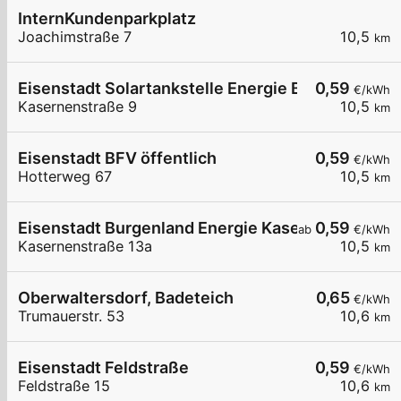
InternKundenparkplatz
Joachimstraße 7
10,5
km
Eisenstadt Solartankstelle Energie Burgenland
0,59
€/kWh
Kasernenstraße 9
10,5
km
Eisenstadt BFV öffentlich
0,59
€/kWh
Hotterweg 67
10,5
km
Eisenstadt Burgenland Energie Kasernenstraße 
0,59
ab
€/kWh
Kasernenstraße 13a
10,5
km
Oberwaltersdorf, Badeteich
0,65
€/kWh
Trumauerstr. 53
10,6
km
Eisenstadt Feldstraße
0,59
€/kWh
Feldstraße 15
10,6
km