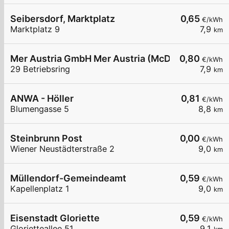
Seibersdorf, Marktplatz
0,65
€/kWh
Marktplatz 9
7,9
km
Mer Austria GmbH Mer Austria (McD) - Ebreichsdo
0,80
€/kWh
29 Betriebsring
7,9
km
ANWA - Höller
0,81
€/kWh
Blumengasse 5
8,8
km
Steinbrunn Post
0,00
€/kWh
Wiener Neustädterstraße 2
9,0
km
Müllendorf-Gemeindeamt
0,59
€/kWh
Kapellenplatz 1
9,0
km
Eisenstadt Gloriette
0,59
€/kWh
Glorietteallee 51
9,1