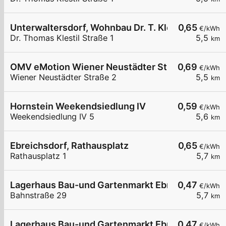
Unterwaltersdorf, Wohnbau Dr. T. Klestil. Str.
0,65
€/kWh
Dr. Thomas Klestil Straße 1
5,5
km
OMV eMotion Wiener Neustädter Straße 2 Ebreic
0,69
€/kWh
Wiener Neustädter Straße 2
5,5
km
Hornstein Weekendsiedlung IV
0,59
€/kWh
Weekendsiedlung IV 5
5,6
km
Ebreichsdorf, Rathausplatz
0,65
€/kWh
Rathausplatz 1
5,7
km
Lagerhaus Bau-und Gartenmarkt Ebreichsdorf
0,47
€/kWh
Bahnstraße 29
5,7
km
Lagerhaus Bau-und Gartenmarkt Ebreichsdorf 0
0,47
€/kWh