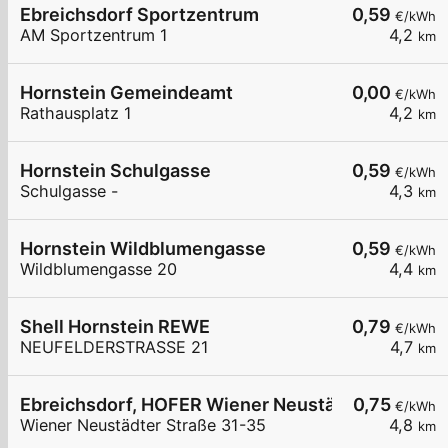
Ebreichsdorf Sportzentrum
0,59
€/kWh
AM Sportzentrum 1
4,2
km
Hornstein Gemeindeamt
0,00
€/kWh
Rathausplatz 1
4,2
km
Hornstein Schulgasse
0,59
€/kWh
Schulgasse -
4,3
km
Hornstein Wildblumengasse
0,59
€/kWh
Wildblumengasse 20
4,4
km
Shell Hornstein REWE
0,79
€/kWh
NEUFELDERSTRASSE 21
4,7
km
Ebreichsdorf, HOFER Wiener Neustädter Str.
0,75
€/kWh
Wiener Neustädter Straße 31-35
4,8
km