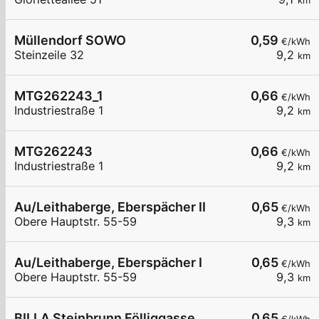
km
Müllendorf SOWO
0,59
€/kWh
Steinzeile 32
9,2
km
MTG262243_1
0,66
€/kWh
Industriestraße 1
9,2
km
MTG262243
0,66
€/kWh
Industriestraße 1
9,2
km
Au/Leithaberge, Eberspächer II
0,65
€/kWh
Obere Hauptstr. 55-59
9,3
km
Au/Leithaberge, Eberspächer I
0,65
€/kWh
Obere Hauptstr. 55-59
9,3
km
BILLA Steinbrunn Fölliggasse
0,65