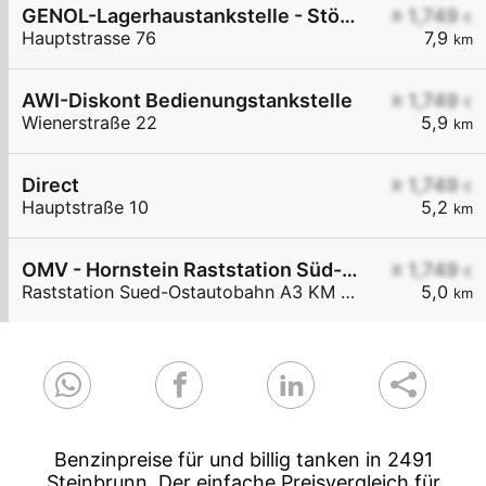
GENOL-Lagerhaustankstelle - Stöttera
≥ 1,749
€
Hauptstrasse 76
7,9
km
AWI-Diskont Bedienungstankstelle
≥ 1,749
€
Wienerstraße 22
5,9
km
Direct
≥ 1,749
€
Hauptstraße 10
5,2
km
OMV - Hornstein Raststation Süd-Ostautobahn A3 KM 27,6
≥ 1,749
€
Raststation Sued-Ostautobahn A3 KM 27,6
5,0
km
Benzinpreise für und billig tanken in 2491
Steinbrunn. Der einfache Preisvergleich für