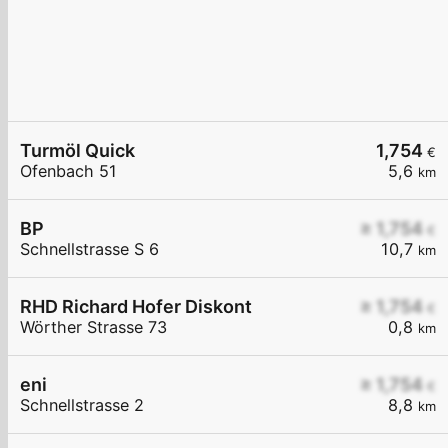
Turmöl Quick
1,754
€
Ofenbach 51
5,6
km
BP
≥ 1,754
€
Schnellstrasse S 6
10,7
km
RHD Richard Hofer Diskont
≥ 1,754
€
Wörther Strasse 73
0,8
km
eni
≥ 1,754
€
Schnellstrasse 2
8,8
km