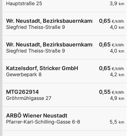
Hauptstraße 25
3,9
km
Wr. Neustadt, Bezirksbauernkammer
0,65
€/kWh
Siegfried Theiss-Straße 9
4,0
km
Wr. Neustadt, Bezirksbauernkammer
0,65
€/kWh
Siegfried Theiss-Straße 9
4,0
km
Katzelsdorf, Stricker GmbH
0,65
€/kWh
Gewerbepark 8
4,2
km
MTG262914
0,55
€/kWh
Gröhrmühlgasse 27
4,9
km
ARBÖ Wiener Neustadt
Pfarrer-Karl-Schilling-Gasse 6-8
5,5
km