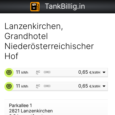
TankBillig.in
Lanzenkirchen,
Grandhotel
Niederösterreichischer
Hof
11
0,65
AC
kWh
((R))
€/kWH
⏦
11
0,65
AC
kWh
((R))
€/kWH
⏦
Parkallee 1
er Hof
2821
Lanzenkirchen