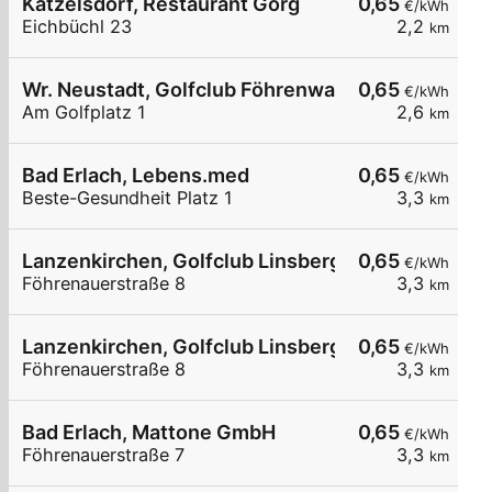
Katzelsdorf, Restaurant Görg
0,65
€/kWh
Eichbüchl 23
2,2
km
Wr. Neustadt, Golfclub Föhrenwald
0,65
€/kWh
Am Golfplatz 1
2,6
km
Bad Erlach, Lebens.med
0,65
€/kWh
Beste-Gesundheit Platz 1
3,3
km
Lanzenkirchen, Golfclub Linsberg
0,65
€/kWh
Föhrenauerstraße 8
3,3
km
Lanzenkirchen, Golfclub Linsberg
0,65
€/kWh
Föhrenauerstraße 8
3,3
km
Bad Erlach, Mattone GmbH
0,65
€/kWh
Föhrenauerstraße 7
3,3
km