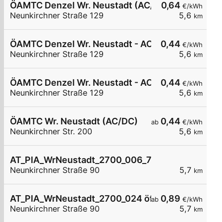
ÖAMTC Denzel Wr. Neustadt (AC/DC)
0,64
€/kWh
Neunkirchner Straße 129
5,6
km
ÖAMTC Denzel Wr. Neustadt - AC intern 1
0,44
€/kWh
Neunkirchner Straße 129
5,6
km
ÖAMTC Denzel Wr. Neustadt - AC
0,44
€/kWh
Neunkirchner Straße 129
5,6
km
ÖAMTC Wr. Neustadt (AC/DC)
0,44
ab
€/kWh
Neunkirchner Str. 200
5,6
km
AT_PIA_WrNeustadt_2700_006_74211213869 öffe
Neunkirchner Straße 90
5,7
km
AT_PIA_WrNeustadt_2700_024 öffentlich
0,89
ab
€/kWh
Neunkirchner Straße 90
5,7
km