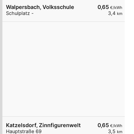
Walpersbach, Volksschule
0,65
€/kWh
Schulplatz -
3,4
km
Katzelsdorf, Zinnfigurenwelt
0,65
€/kWh
Hauptstraße 69
3,5
km