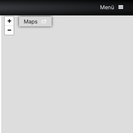
Menü
+
Maps
−