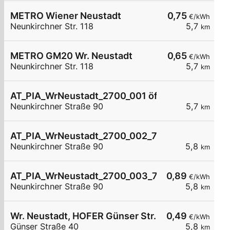
METRO Wiener Neustadt
0,75
€/kWh
Neunkirchner Str. 118
5,7
km
METRO GM20 Wr. Neustadt
0,65
€/kWh
Neunkirchner Str. 118
5,7
km
AT_PIA_WrNeustadt_2700_001 öffentlich
Neunkirchner Straße 90
5,7
km
AT_PIA_WrNeustadt_2700_002_7421036489 öffe
Neunkirchner Straße 90
5,8
km
AT_PIA_WrNeustadt_2700_003_7421036489 öffe
0,89
€/kWh
Neunkirchner Straße 90
5,8
km
Wr. Neustadt, HOFER Günser Str.
0,49
€/kWh
Günser Straße 40
5,8
km