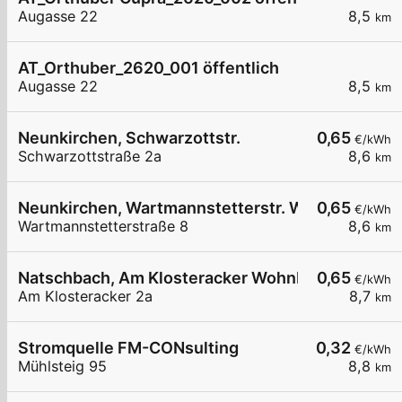
Augasse 22
8,5
km
AT_Orthuber_2620_001 öffentlich
Augasse 22
8,5
km
Neunkirchen, Schwarzottstr.
0,65
€/kWh
Schwarzottstraße 2a
8,6
km
Neunkirchen, Wartmannstetterstr. Wohnbau
0,65
€/kWh
Wartmannstetterstraße 8
8,6
km
Natschbach, Am Klosteracker Wohnbau
0,65
€/kWh
Am Klosteracker 2a
8,7
km
Stromquelle FM-CONsulting
0,32
€/kWh
Mühlsteig 95
8,8
km