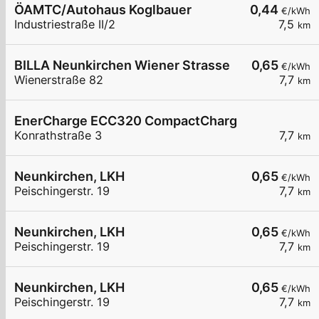
ÖAMTC/Autohaus Koglbauer
0,44
€/kWh
Industriestraße II/2
7,5
km
BILLA Neunkirchen Wiener Strasse
0,65
€/kWh
Wienerstraße 82
7,7
km
EnerCharge ECC320 CompactCharger mit Banko
Konrathstraße 3
7,7
km
Neunkirchen, LKH
0,65
€/kWh
Peischingerstr. 19
7,7
km
Neunkirchen, LKH
0,65
€/kWh
Peischingerstr. 19
7,7
km
Neunkirchen, LKH
0,65
€/kWh
Peischingerstr. 19
7,7
km