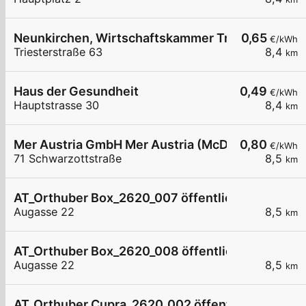
Neunkirchen, Wirtschaftskammer Triesterstr.
0,65
€/kWh
Triesterstraße 63
8,4
km
Haus der Gesundheit
0,49
€/kWh
Hauptstrasse 30
8,4
km
Mer Austria GmbH Mer Austria (McD) - Neunkirch
0,80
€/kWh
71 Schwarzottstraße
8,5
km
AT_Orthuber Box_2620_007 öffentlich
Augasse 22
8,5
km
AT_Orthuber Box_2620_008 öffentlich
Augasse 22
8,5
km
AT_Orthuber Cupra_2620_002 öffentlich