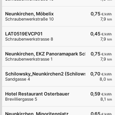
Neunkirchen, Möbelix
0,75
€/kWh
Schraubenwerkstraße 10
7,9
km
LAT0519EVCP01
0,45
€/kWh
Schraubenwerkstrasse 8
7,9
km
Neunkirchen, EKZ Panoramapark Schraubenwerks
0,75
€/kWh
Schraubenwerkstrasse 1
7,9
km
Schilowsky_Neunkirchen2 (Schilowsky Beteilig
0,70
€/kWh
Sandgasse 4
8,0
km
Hotel Restaurant Osterbauer
0,59
€/kWh
Brevilliergasse 5
8,1
km
Neunkirchen, Minoritenplatz
0,65
€/kWh