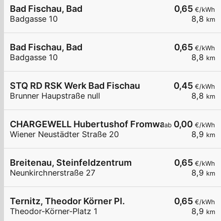
Bad Fischau, Bad
0,65
€/kWh
Badgasse 10
8,8
km
Bad Fischau, Bad
0,65
€/kWh
Badgasse 10
8,8
km
STQ RD RSK Werk Bad Fischau
0,45
€/kWh
Brunner Haupstraße null
8,8
km
CHARGEWELL Hubertushof Fromwald
0,00
ab
€/kWh
Wiener Neustädter Straße 20
8,9
km
Breitenau, Steinfeldzentrum
0,65
€/kWh
Neunkirchnerstraße 27
8,9
km
Ternitz, Theodor Körner Pl.
0,65
€/kWh
Theodor-Körner-Platz 1
8,9
km