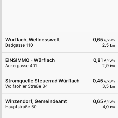
Würflach, Wellnesswelt
0,65
€/kWh
Badgasse 110
2,5
km
EINSIMMO - Würflach
0,81
€/kWh
Ackergasse 401
2,9
km
Stromquelle Steuerrad Würflach
0,45
€/kWh
Wolfsohler Straße 84
3,5
km
Winzendorf, Gemeindeamt
0,65
€/kWh
Hauptstraße 50
4,0
km