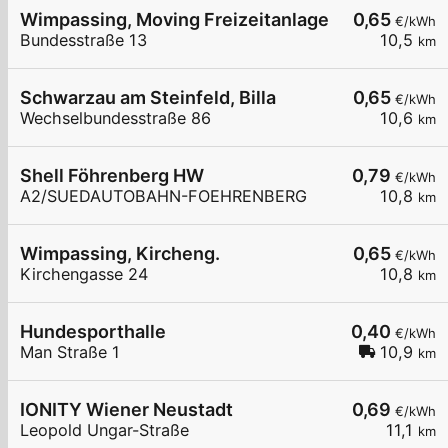
Wimpassing, Moving Freizeitanlage
0,65
€/kWh
Bundesstraße 13
10,5
km
Schwarzau am Steinfeld, Billa
0,65
€/kWh
Wechselbundesstraße 86
10,6
km
Shell Föhrenberg HW
0,79
€/kWh
A2/SUEDAUTOBAHN-FOEHRENBERG
10,8
km
Wimpassing, Kircheng.
0,65
€/kWh
Kirchengasse 24
10,8
km
Hundesporthalle
0,40
€/kWh
Man Straße 1
10,9
km
IONITY Wiener Neustadt
0,69
€/kWh
Leopold Ungar-Straße
11,1
km