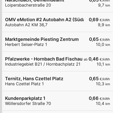
€/kWh
Loipersbacherstraße 20
9,7
km
OMV eMotion #2 Autobahn A2 (Südautobahn) KM 
0,69
€/kWh
Autobahn A2 KM 36,7
9,9
km
Marktgemeinde Piesting Zentrum
0,65
€/kWh
Herbert Seiser-Platz 1
10,0
km
Pfalzwerke - Hornbach Bad Fischau
0,46
ab
€/kWh
Industriegebiet B21 / Hornbachplatz 21
10,1
km
Ternitz, Hans Czettel Platz
0,65
€/kWh
Hans Czettel Platz 1
10,3
km
Kundenparkplatz 1
0,66
€/kWh
Wöllersdorfer Straße 70
10,4
km