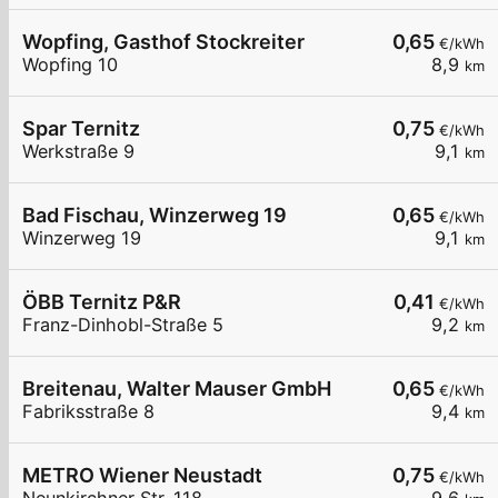
Wopfing, Gasthof Stockreiter
0,65
€/kWh
Wopfing 10
8,9
km
Spar Ternitz
0,75
€/kWh
Werkstraße 9
9,1
km
Bad Fischau, Winzerweg 19
0,65
€/kWh
Winzerweg 19
9,1
km
ÖBB Ternitz P&R
0,41
€/kWh
Franz-Dinhobl-Straße 5
9,2
km
Breitenau, Walter Mauser GmbH
0,65
€/kWh
Fabriksstraße 8
9,4
km
METRO Wiener Neustadt
0,75
€/kWh