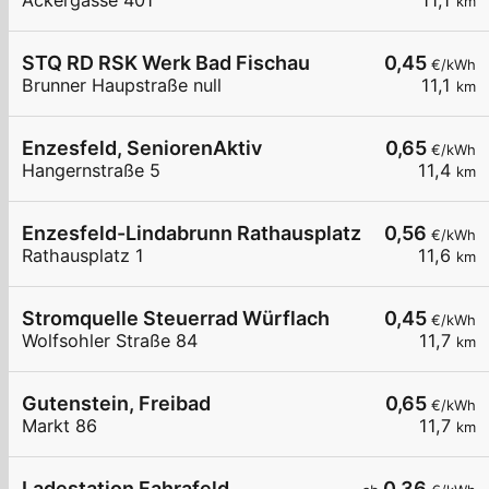
Ackergasse 401
11,1
km
STQ RD RSK Werk Bad Fischau
0,45
€/kWh
Brunner Haupstraße null
11,1
km
Enzesfeld, SeniorenAktiv
0,65
€/kWh
Hangernstraße 5
11,4
km
Enzesfeld-Lindabrunn Rathausplatz
0,56
€/kWh
Rathausplatz 1
11,6
km
Stromquelle Steuerrad Würflach
0,45
€/kWh
Wolfsohler Straße 84
11,7
km
Gutenstein, Freibad
0,65
€/kWh
Markt 86
11,7
km
Ladestation Fahrafeld
0,36