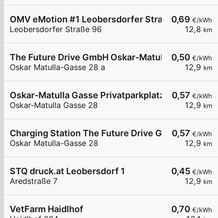
OMV eMotion #1 Leobersdorfer Straße 96 Hirten
0,69
€/kWh
Leobersdorfer Straße 96
12,8
km
The Future Drive GmbH Oskar-Matulla Gasse
0,50
€/kWh
Oskar Matulla-Gasse 28 a
12,9
km
Oskar-Matulla Gasse Privatparkplatz
0,57
€/kWh
Oskar-Matulla Gasse 28
12,9
km
Charging Station The Future Drive GmbH AT
0,57
€/kWh
Oskar Matulla-Gasse 28
12,9
km
STQ druck.at Leobersdorf 1
0,45
€/kWh
Aredstraße 7
12,9
km
VetFarm Haidlhof
0,70
€/kWh