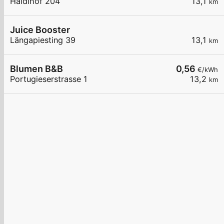
Haidlhof 204
13,1
km
Juice Booster
Längapiesting 39
13,1
km
Blumen B&B
0,56
€/kWh
Portugieserstrasse 1
13,2
km