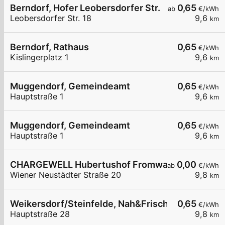
Berndorf, Hofer Leobersdorfer Str.
0,65
ab
€/kWh
Leobersdorfer Str. 18
9,6
km
Berndorf, Rathaus
0,65
€/kWh
Kislingerplatz 1
9,6
km
Muggendorf, Gemeindeamt
0,65
€/kWh
Hauptstraße 1
9,6
km
Muggendorf, Gemeindeamt
0,65
€/kWh
Hauptstraße 1
9,6
km
CHARGEWELL Hubertushof Fromwald
0,00
ab
€/kWh
Wiener Neustädter Straße 20
9,8
km
Weikersdorf/Steinfelde, Nah&Frisch
0,65
€/kWh
Hauptstraße 28
9,8
km