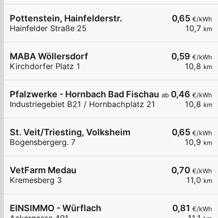
Pottenstein, Hainfelderstr.
0,65
€/kWh
Hainfelder Straße 25
10,7
km
MABA Wöllersdorf
0,59
€/kWh
Kirchdorfer Platz 1
10,8
km
Pfalzwerke - Hornbach Bad Fischau
0,46
ab
€/kWh
Industriegebiet B21 / Hornbachplatz 21
10,8
km
St. Veit/Triesting, Volksheim
0,65
€/kWh
Bogensbergerg. 7
10,9
km
VetFarm Medau
0,70
€/kWh
Kremesberg 3
11,0
km
EINSIMMO - Würflach
0,81
€/kWh