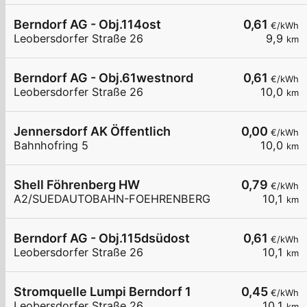
Berndorf AG - Obj.114ost
0,61
€/kWh
Leobersdorfer Straße 26
9,9
km
Berndorf AG - Obj.61westnord
0,61
€/kWh
Leobersdorfer Straße 26
10,0
km
Jennersdorf AK Öffentlich
0,00
€/kWh
Bahnhofring 5
10,0
km
Shell Föhrenberg HW
0,79
€/kWh
A2/SUEDAUTOBAHN-FOEHRENBERG
10,1
km
Berndorf AG - Obj.115dsüdost
0,61
€/kWh
Leobersdorfer Straße 26
10,1
km
Stromquelle Lumpi Berndorf 1
0,45
€/kWh
Leobersdorfer Straße 26
10,1
km