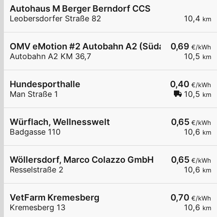
Autohaus M Berger Berndorf CCS
Leobersdorfer Straße 82
10,4
km
OMV eMotion #2 Autobahn A2 (Südautobahn) KM 
0,69
€/kWh
Autobahn A2 KM 36,7
10,5
km
Hundesporthalle
0,40
€/kWh
Man Straße 1
10,5
km
Würflach, Wellnesswelt
0,65
€/kWh
Badgasse 110
10,6
km
Wöllersdorf, Marco Colazzo GmbH
0,65
€/kWh
Resselstraße 2
10,6
km
VetFarm Kremesberg
0,70
€/kWh
Kremesberg 13
10,6
km