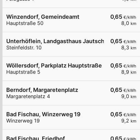
Winzendorf, Gemeindeamt
0,65
€/kWh
Hauptstraße 50
8,0
km
Unterhöflein, Landgasthaus Jautschnig
0,65
€/kWh
Steinfeldstr. 10
8,3
km
Wöllersdorf, Parkplatz Hauptstraße
0,65
€/kWh
Hauptstraße 5
8,9
km
Berndorf, Margaretenplatz
0,65
€/kWh
Margaretenplatz 4
9,0
km
Bad Fischau, Winzerweg 19
0,65
€/kWh
Winzerweg 19
9,2
km
Bad Fischau, Friedhof
0,65
€/kWh