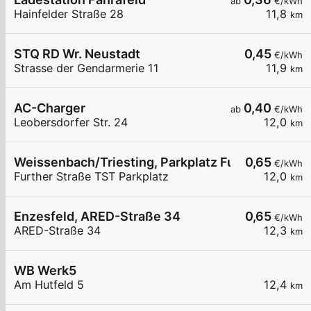
ab
€/kWh
Hainfelder Straße 28
11,8
km
STQ RD Wr. Neustadt
0,45
€/kWh
Strasse der Gendarmerie 11
11,9
km
AC-Charger
0,40
ab
€/kWh
Leobersdorfer Str. 24
12,0
km
Weissenbach/Triesting, Parkplatz Further Str./Co
0,65
€/kWh
Further Straße TST Parkplatz
12,0
km
Enzesfeld, ARED-Straße 34
0,65
€/kWh
ARED-Straße 34
12,3
km
WB Werk5
Am Hutfeld 5
12,4
km