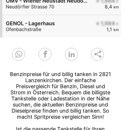
OMV - Wiener Neustadt Neudörfler Straße 70
≥ 1,984
€
Neudörfler Strasse 70
8,4
km
GENOL - Lagerhaus
≥ 1,984
€
Ofenbachstraße
1,1
km
Benzinpreise für und billig tanken in 2821
Lanzenkirchen. Der einfache
Preisvergleich für Benzin, Diesel und
Strom in Österreich. Bequem die billigste
Tankstelle oder Ladestation in der Nähe
suchen, die aktuellen Benzinpreise und
Dieselpreise finden und billig tanken. So
macht Spritpreise vergleichen Sinn!
Ist die passende Tankstelle für Ihren