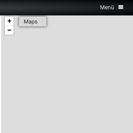
Menü
+
Maps
−