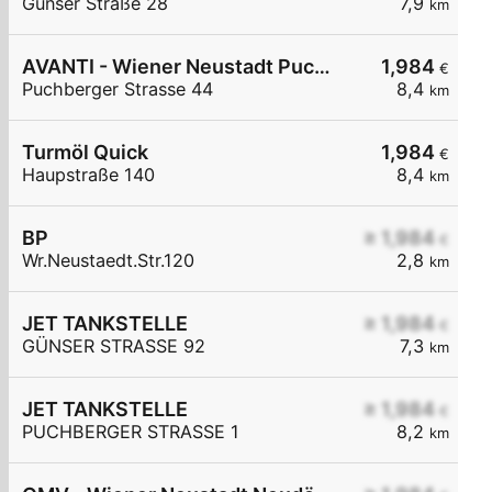
Günser Straße 28
7,9
km
AVANTI - Wiener Neustadt Puchberger Straße 44
1,984
€
Puchberger Strasse 44
8,4
km
Turmöl Quick
1,984
€
Haupstraße 140
8,4
km
BP
≥ 1,984
€
Wr.Neustaedt.Str.120
2,8
km
JET TANKSTELLE
≥ 1,984
€
GÜNSER STRASSE 92
7,3
km
JET TANKSTELLE
≥ 1,984
€
PUCHBERGER STRASSE 1
8,2
km