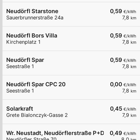
Neudörfl Starstone
0,59
€/kWh
Sauerbrunnerstraße 24a
7,8
km
Neudörfl Bors Villa
0,59
€/kWh
Kirchenplatz 1
7,8
km
Neudörfl Spar
0,59
€/kWh
Seestraße 1
7,8
km
Neudörfl Spar CPC 20
0,00
€/kWh
Seestraße 1
7,8
km
Solarkraft
0,45
€/kWh
Grete Bialonczyk-Gasse 2
7,9
km
Wr. Neustadt, Neudörflerstraße P+D
0,49
€/kWh
Neudörfler Straße 70
8,0
km