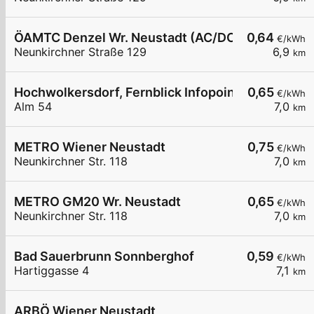
ÖAMTC Denzel Wr. Neustadt (AC/DC)
0,64
€/kWh
Neunkirchner Straße 129
6,9
km
Hochwolkersdorf, Fernblick Infopoint
0,65
€/kWh
Alm 54
7,0
km
METRO Wiener Neustadt
0,75
€/kWh
Neunkirchner Str. 118
7,0
km
METRO GM20 Wr. Neustadt
0,65
€/kWh
Neunkirchner Str. 118
7,0
km
Bad Sauerbrunn Sonnberghof
0,59
€/kWh
Hartiggasse 4
7,1
km
ARBÖ Wiener Neustadt