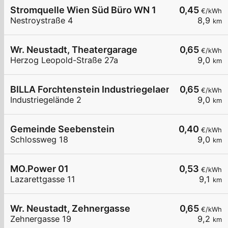
Stromquelle Wien Süd Büro WN 1
0,45
€/kWh
Nestroystraße 4
8,9
km
Wr. Neustadt, Theatergarage
0,65
€/kWh
Herzog Leopold-Straße 27a
9,0
km
BILLA Forchtenstein Industriegelaende
0,65
€/kWh
Industriegelände 2
9,0
km
Gemeinde Seebenstein
0,40
€/kWh
Schlossweg 18
9,0
km
MO.Power 01
0,53
€/kWh
Lazarettgasse 11
9,1
km
Wr. Neustadt, Zehnergasse
0,65
€/kWh
Zehnergasse 19
9,2
km