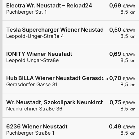
Electra Wr. Neustadt – Reload24
0,69
€/kWh
Puchberger Str. 1
8,5
km
Tesla Supercharger Wiener Neustadt, Austria
0,50
€/kWh
Leopold-Unger-Straße 4
8,5
km
IONITY Wiener Neustadt
0,69
€/kWh
Leopold Ungar-Straße
8,5
km
Hub BILLA Wiener Neustadt Gerasdorfergasse
0,70
ab
€/kWh
Gerasdorfer Gasse 31
8,5
km
Wr. Neustadt, Szokollpark Neunkirchnerstr.
0,75
€/kWh
Neunkirchner Straße 36
8,5
km
6236 Wiener Neustadt
0,49
€/kWh
Puchberger Straße 1
8,5
km