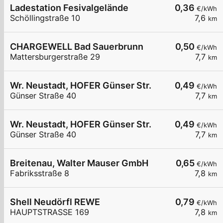
Ladestation Fesivalgelände
0,36
€/kWh
Schöllingstraße 10
7,6
km
CHARGEWELL Bad Sauerbrunn
0,50
€/kWh
Mattersburgerstraße 29
7,7
km
Wr. Neustadt, HOFER Günser Str.
0,49
€/kWh
Günser Straße 40
7,7
km
Wr. Neustadt, HOFER Günser Str.
0,49
€/kWh
Günser Straße 40
7,7
km
Breitenau, Walter Mauser GmbH
0,65
€/kWh
Fabriksstraße 8
7,8
km
Shell Neudörfl REWE
0,79
€/kWh
HAUPTSTRASSE 169
7,8
km