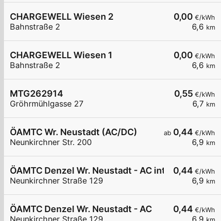
CHARGEWELL Wiesen 2
0,00
€/kWh
Bahnstraße 2
6,6
km
CHARGEWELL Wiesen 1
0,00
€/kWh
Bahnstraße 2
6,6
km
MTG262914
0,55
€/kWh
Gröhrmühlgasse 27
6,7
km
ÖAMTC Wr. Neustadt (AC/DC)
0,44
ab
€/kWh
Neunkirchner Str. 200
6,9
km
ÖAMTC Denzel Wr. Neustadt - AC intern 1
0,44
€/kWh
Neunkirchner Straße 129
6,9
km
ÖAMTC Denzel Wr. Neustadt - AC
0,44
€/kWh
Neunkirchner Straße 129
6,9
km