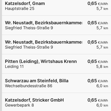
Katzelsdorf, Gnam
0,65
€/kWh
Hauptstraße 25
5,7
km
Wr. Neustadt, Bezirksbauernkammer
0,65
€/kWh
Siegfried Theiss-Straße 9
5,7
km
Wr. Neustadt, Bezirksbauernkammer
0,65
€/kWh
Siegfried Theiss-Straße 9
5,7
km
Pitten (Leiding), Wirtshaus Krenn
0,65
€/kWh
Leiding 11
5,8
km
Schwarzau am Steinfeld, Billa
0,65
€/kWh
Wechselbundesstraße 86
6,0
km
Katzelsdorf, Stricker GmbH
0,65
€/kWh
Gewerbepark 8
6,0
km