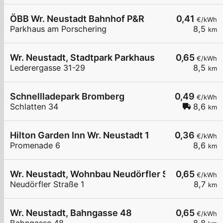
ÖBB Wr. Neustadt Bahnhof P&R
0,41
€/kWh
Parkhaus am Porschering
8,5
km
Wr. Neustadt, Stadtpark Parkhaus
0,65
€/kWh
Lederergasse 31-29
8,5
km
Schnellladepark Bromberg
0,49
€/kWh
Schlatten 34
8,6
km
Hilton Garden Inn Wr. Neustadt 1
0,36
€/kWh
Promenade 6
8,6
km
Wr. Neustadt, Wohnbau Neudörfler Str.
0,65
€/kWh
Neudörfler Straße 1
8,7
km
Wr. Neustadt, Bahngasse 48
0,65
€/kWh