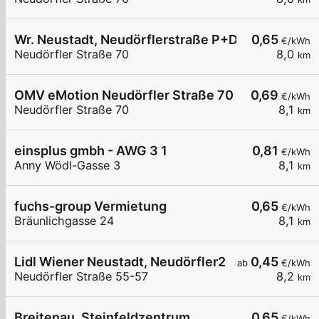
Wr. Neustadt, Neudörflerstraße P+D
0,65
€/kWh
Neudörfler Straße 70
8,0
km
OMV eMotion Neudörfler Straße 70 Wiener Neus
0,69
€/kWh
Neudörfler Straße 70
8,1
km
einsplus gmbh - AWG 3 1
0,81
€/kWh
Anny Wödl-Gasse 3
8,1
km
fuchs-group Vermietung
0,65
€/kWh
Bräunlichgasse 24
8,1
km
Lidl Wiener Neustadt, Neudörfler2
0,45
ab
€/kWh
Neudörfler Straße 55-57
8,2
km
Breitenau, Steinfeldzentrum
0,65
€/kWh