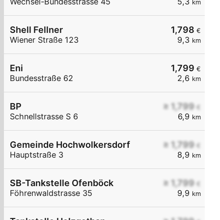
Wechsel-Bundesstrasse 45
5,3
km
Shell Fellner
1,798
€
Wiener Straße 123
9,3
km
Eni
1,799
€
Bundesstraße 62
2,6
km
BP
≥ 1,799
€
Schnellstrasse S 6
6,9
km
Gemeinde Hochwolkersdorf
≥ 1,799
€
Hauptstraße 3
8,9
km
SB-Tankstelle Ofenböck
≥ 1,799
€
Föhrenwaldstrasse 35
9,9
km