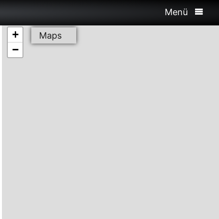
Menü
+
Maps
−