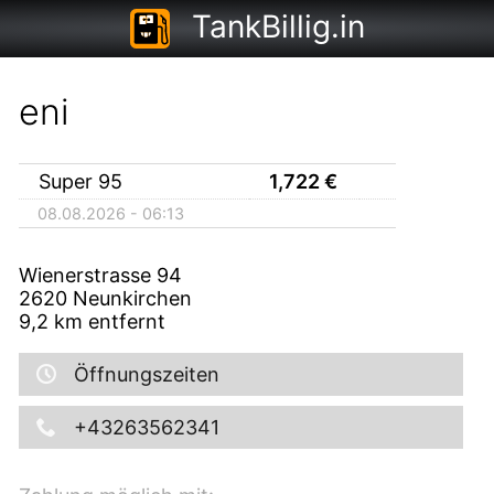
TankBillig.in
eni
Super 95
1,722
€
08.08.2026 - 06:13
Wienerstrasse 94
2620
Neunkirchen
9,2
km entfernt
Öffnungszeiten
+43263562341