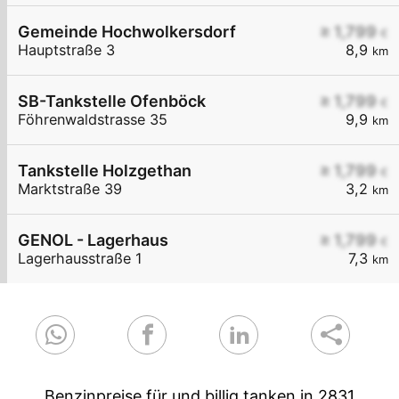
Gemeinde Hochwolkersdorf
≥ 1,799
€
Hauptstraße 3
8,9
km
SB-Tankstelle Ofenböck
≥ 1,799
€
Föhrenwaldstrasse 35
9,9
km
Tankstelle Holzgethan
≥ 1,799
€
Marktstraße 39
3,2
km
GENOL - Lagerhaus
≥ 1,799
€
Lagerhausstraße 1
7,3
km
Benzinpreise für und billig tanken in 2831