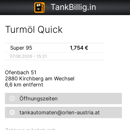
TankBillig.in
Turmöl Quick
Super 95
1,754
€
07.08.2026 - 15:21
Ofenbach 51
2880
Kirchberg am Wechsel
6,6
km entfernt
Öffnungszeiten
tankautomaten@orlen-austria.at