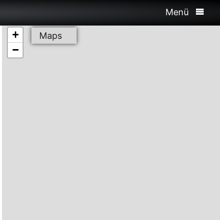
Menü
+
Maps
−