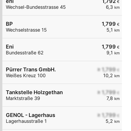
eni
1,792
€
Wechsel-Bundesstrasse 45
6,3
km
BP
1,799
€
Wechselstrasse 15
5,1
km
Eni
1,799
€
Bundesstraße 62
9,1
km
Pürrer Trans GmbH.
≥ 1,799
€
Weißes Kreuz 100
10,2
km
Tankstelle Holzgethan
≥ 1,799
€
Marktstraße 39
7,8
km
GENOL - Lagerhaus
≥ 1,799
€
Lagerhausstraße 1
5,2
km