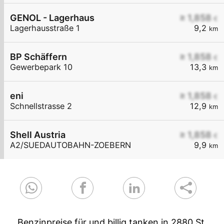
GENOL - Lagerhaus
≥ 1,858
€
Lagerhausstraße 1
9,2
km
BP Schäffern
≥ 1,858
€
Gewerbepark 10
13,3
km
eni
≥ 1,858
€
Schnellstrasse 2
12,9
km
Shell Austria
≥ 1,858
€
A2/SUEDAUTOBAHN-ZOEBERN
9,9
km
Benzinpreise für und billig tanken in 2880 St.