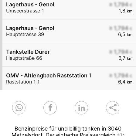
Lagerhaus - Genol
≥ 1,794
€
Umseerstrasse 1
1,8
km
Lagerhaus - Genol
≥ 1,794
€
Hauptstrasse 39
6,5
km
Tankstelle Dürer
≥ 1,794
€
Hauptstraße 66
6,7
km
OMV - Altlengbach Raststation 1
≥ 1,794
€
Raststation 1 1
6,4
km
Benzinpreise für und billig tanken in 3040
Matzelsdorf. Der einfache Preisvergleich für