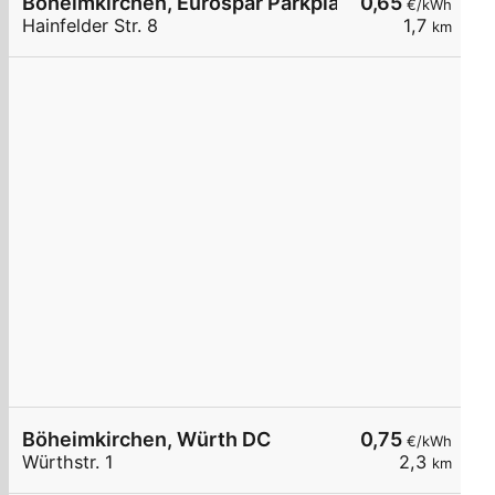
Böheimkirchen, Eurospar Parkplatz
0,65
€/kWh
Hainfelder Str. 8
1,7
km
Böheimkirchen, Würth DC
0,75
€/kWh
Würthstr. 1
2,3
km