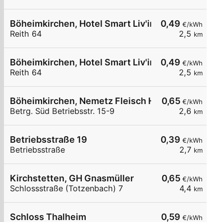
Böheimkirchen, Hotel Smart Liv'in
0,49
€/kWh
Reith 64
2,5
km
Böheimkirchen, Hotel Smart Liv'in
0,49
€/kWh
Reith 64
2,5
km
Böheimkirchen, Nemetz Fleisch HandelsgesmbH
0,65
€/kWh
Betrg. Süd Betriebsstr. 15-9
2,6
km
Betriebsstraße 19
0,39
€/kWh
Betriebsstraße
2,7
km
Kirchstetten, GH Gnasmüller
0,65
€/kWh
Schlossstraße (Totzenbach) 7
4,4
km
Schloss Thalheim
0,59
€/kWh