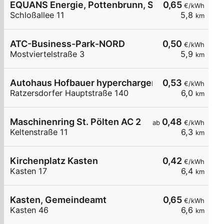
EQUANS Energie, Pottenbrunn, Schlossalle
0,65
€/kWh
Schloßallee 11
5,8
km
ATC-Business-Park-NORD
0,50
€/kWh
Mostviertelstraße 3
5,9
km
Autohaus Hofbauer hypercharger 50 kW
0,53
€/kWh
Ratzersdorfer Hauptstraße 140
6,0
km
Maschinenring St. Pölten AC 2
0,48
ab
€/kWh
Keltenstraße 11
6,3
km
Kirchenplatz Kasten
0,42
€/kWh
Kasten 17
6,4
km
Kasten, Gemeindeamt
0,65
€/kWh
Kasten 46
6,6
km