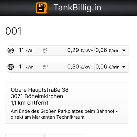
TankBillig.in
001
11
0,29
|
0,06
AC
kWh
€/kWH
€/min
⏦
11
0,30
|
0,06
AC
kWh
€/kWH
€/min
⏦
Obere Hauptstraße 38
3071
Böheimkirchen
1,1
km entfernt
Am Ende des Großen Parkplatzes beim Bahnhof -
direkt am Markanten Technikraum