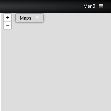
Menü
+
Maps
−