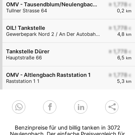
OMV - Tausendblum/Neulengbach Tullner Straße 64
≥ 1,778
€
Tullner Strasse 64
0,2
km
OIL! Tankstelle
≥ 1,778
€
Gewerbepark Nord 2 / An Der Autobahnabf. Altlengbach
4,8
km
Tankstelle Dürer
≥ 1,778
€
Hauptstraße 66
6,5
km
OMV - Altlengbach Raststation 1
≥ 1,778
€
Raststation 1 1
5,3
km
Benzinpreise für und billig tanken in 3072
Neulengbach. Der einfache Preisvergleich für