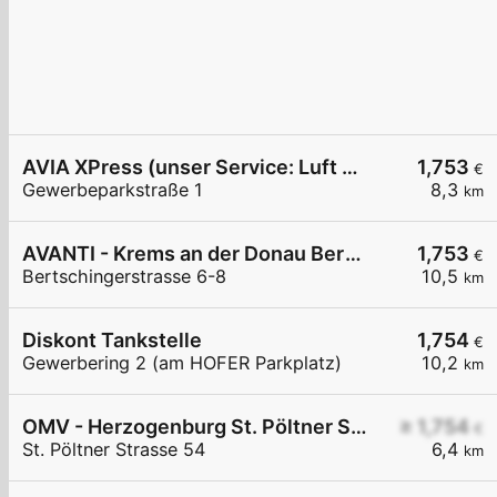
AVIA XPress (unser Service: Luft und Wasser)
1,753
€
Gewerbeparkstraße 1
8,3
km
AVANTI - Krems an der Donau Bertschingerstraße 6-8
1,753
€
Bertschingerstrasse 6-8
10,5
km
Diskont Tankstelle
1,754
€
Gewerbering 2 (am HOFER Parkplatz)
10,2
km
OMV - Herzogenburg St. Pöltner Straße 54
≥ 1,754
€
St. Pöltner Strasse 54
6,4
km