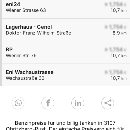
eni24
≥ 1,754
€
Wiener Strasse 63
10,7
km
Lagerhaus - Genol
≥ 1,754
€
Doktor-Franz-Wilhelm-Straße
8,9
km
BP
≥ 1,754
€
Wiener Str. 76
10,7
km
Eni Wachaustrasse
≥ 1,754
€
Wachaustraße 30
10,7
km
Benzinpreise für und billig tanken in 3107
Obritzberg-Rust. Der einfache Preisvergleich für