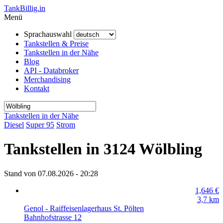
TankBillig.in
Menü
Sprachauswahl
Tankstellen & Preise
Tankstellen in der Nähe
Blog
API - Databroker
Merchandising
Kontakt
Tankstellen in der Nähe
Diesel
Super 95
Strom
Tankstellen in 3124 Wölbling
Stand von 07.08.2026 - 20:28
1,646
€
3,7
km
Genol - Raiffeisenlagerhaus St. Pölten
Bahnhofstrasse 12