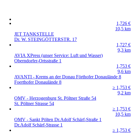
1,726
€
10,5
km
JET TANKSTELLE
Dr. W. STEINGÖTTERSTR. 17
1,727
€
9,3
km
AVIA XPress (unser Service: Luft und Wasser)
Oberndorfer-Ortsstraße 1
1,753
€
9,6
km
AVANTI - Krems an der Donau Förthofer Donaulände 8
Foerthofer Donaulände 8
≥ 1,753
€
9,2
km
OMV - Herzogenburg St. Pöltner Straße 54
St. Pöltner Strasse 54
≥ 1,753
€
10,5
km
OMV - Sankt Pölten Dr.Adolf Schärf-Straße 1
Dr.Adolf Schärf-Strasse 1
≥ 1,753
€