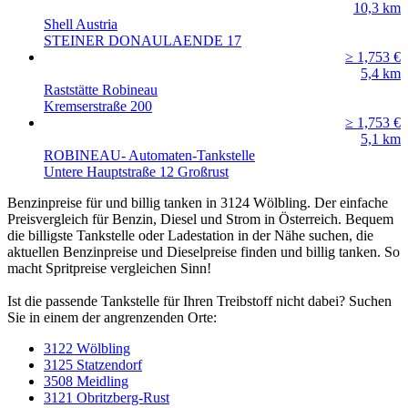
10,3
km
Shell Austria
STEINER DONAULAENDE 17
≥ 1,753
€
5,4
km
Raststätte Robineau
Kremserstraße 200
≥ 1,753
€
5,1
km
ROBINEAU- Automaten-Tankstelle
Untere Hauptstraße 12 Großrust
Benzinpreise für und billig tanken in 3124 Wölbling. Der einfache
Preisvergleich für Benzin, Diesel und Strom in Österreich. Bequem
die billigste Tankstelle oder Ladestation in der Nähe suchen, die
aktuellen Benzinpreise und Dieselpreise finden und billig tanken. So
macht Spritpreise vergleichen Sinn!
Ist die passende Tankstelle für Ihren Treibstoff nicht dabei? Suchen
Sie in einem der angrenzenden Orte:
3122 Wölbling
3125 Statzendorf
3508 Meidling
3121 Obritzberg-Rust