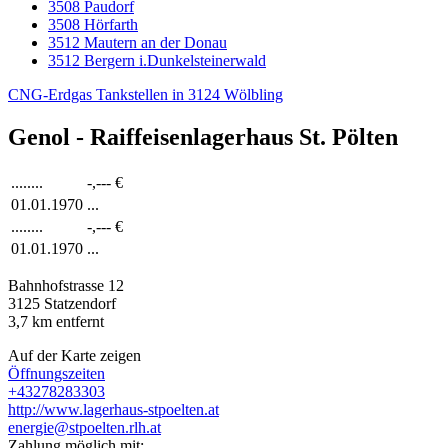
3508 Paudorf
3508 Hörfarth
3512 Mautern an der Donau
3512 Bergern i.Dunkelsteinerwald
CNG-Erdgas Tankstellen in 3124 Wölbling
Genol - Raiffeisenlagerhaus St. Pölten
........
-,---
€
01.01.1970
...
........
-,---
€
01.01.1970
...
Bahnhofstrasse 12
3125
Statzendorf
3,7
km entfernt
Auf der Karte zeigen
Öffnungszeiten
+43278283303
http://www.lagerhaus-stpoelten.at
energie@stpoelten.rlh.at
Zahlung möglich mit: