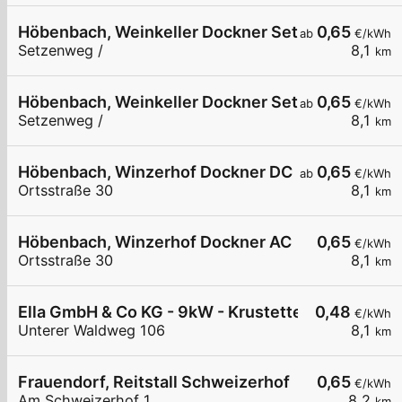
Höbenbach, Weinkeller Dockner Setzenweg
0,65
ab
€/kWh
Setzenweg /
8,1
km
Höbenbach, Weinkeller Dockner Setzenweg
0,65
ab
€/kWh
Setzenweg /
8,1
km
Höbenbach, Winzerhof Dockner DC
0,65
ab
€/kWh
Ortsstraße 30
8,1
km
Höbenbach, Winzerhof Dockner AC
0,65
€/kWh
Ortsstraße 30
8,1
km
Ella GmbH & Co KG - 9kW - Krustetten - Supportl
0,48
€/kWh
Unterer Waldweg 106
8,1
km
Frauendorf, Reitstall Schweizerhof
0,65
€/kWh
Am Schweizerhof 1
8,2
km