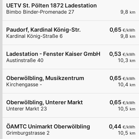
UETV St. Pölten 1872 Ladestation
Bimbo Binder-Promenade 27
9,8
km
Paudorf, Kardinal König-Str.
0,65
€/kWh
Kardinal König-Straße 6
9,8
km
Ladestation - Fenster Kaiser GmbH
0,53
€/kWh
Austinstraße 40
10,3
km
Oberwölbling, Musikzentrum
0,65
€/kWh
Kirchengasse -
10,4
km
Oberwölbling, Unterer Markt
0,65
€/kWh
Unterer Markt 23
10,5
km
ÖAMTC Unimarkt Oberwölbling
0,44
€/kWh
Grimburgstrasse 2
10,5
km