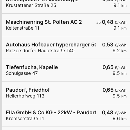
Krustettener Straße 25
9,1
km
Maschinenring St. Pölten AC 2
0,48
ab
€/kWh
Keltenstraße 11
9,1
km
Autohaus Hofbauer hypercharger 50 kW
0,53
€/kWh
Ratzersdorfer Hauptstraße 140
9,2
km
Tiefenfucha, Kapelle
0,65
€/kWh
Schulgasse 47
9,5
km
Paudorf, Friedhof
0,65
€/kWh
Hellerhofweg 113
9,5
km
Ella GmbH & Co KG - 22kW - Paudorf
0,48
€/kWh
Kremserstraße 11
9,6
km