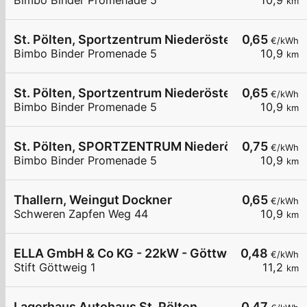
Bimbo Binder Promenade 5
10,9
km
St. Pölten, Sportzentrum Niederösterreich, Eissp
0,65
€/kWh
Bimbo Binder Promenade 5
10,9
km
St. Pölten, Sportzentrum Niederösterreich, Eissp
0,65
€/kWh
Bimbo Binder Promenade 5
10,9
km
St. Pölten, SPORTZENTRUM Niederösterreich
0,75
€/kWh
Bimbo Binder Promenade 5
10,9
km
Thallern, Weingut Dockner
0,65
€/kWh
Schweren Zapfen Weg 44
10,9
km
ELLA GmbH & Co KG - 22kW - Göttweig - Benedikt
0,48
€/kWh
Stift Göttweig 1
11,2
km
Lagerhaus Autohaus St. Pölten
0,47