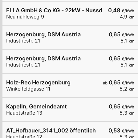
ELLA GmbH & Co KG - 22kW - Nussdorf ob der Tra
0,48
€/kWh
Neumühleweg 9
4,9
km
Herzogenburg, DSM Austria
0,65
€/kWh
Industriestr. 21
5,1
km
Herzogenburg, DSM Austria
0,65
€/kWh
Industriestr. 21
5,1
km
Holz-Rec Herzogenburg
0,65
ab
€/kWh
Winkelfeldgasse 11
5,2
km
Kapelln, Gemeindeamt
0,65
€/kWh
Hauptstraße 13
5,3
km
AT_Hofbauer_3141_002 öffentlich
0,53
€/kWh
Hauptstraße 12
5,3
km