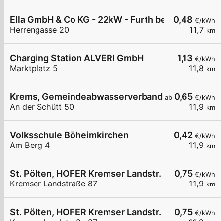
Ella GmbH & Co KG - 22kW - Furth bei Göttweig
0,48
€/kWh
Herrengasse 20
11,7
km
Charging Station ALVERI GmbH
1,13
€/kWh
Marktplatz 5
11,8
km
Krems, Gemeindeabwasserverband
0,65
ab
€/kWh
An der Schütt 50
11,9
km
Volksschule Böheimkirchen
0,42
€/kWh
Am Berg 4
11,9
km
St. Pölten, HOFER Kremser Landstr.
0,75
€/kWh
Kremser Landstraße 87
11,9
km
St. Pölten, HOFER Kremser Landstr.
0,75
€/kWh