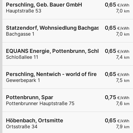
Perschling, Geb. Bauer GmbH
0,65
€/kWh
Hauptstraße 53
7,0
km
Statzendorf, Wohnsiedlung Bachgasse
0,65
€/kWh
Bachgasse 1
7,0
km
EQUANS Energie, Pottenbrunn, Schlossalle
0,65
€/kWh
Schloßallee 11
7,4
km
Perschling, Nentwich - world of fire
0,65
€/kWh
Gewerbepark 1
7,5
km
Pottenbrunn, Spar
0,75
€/kWh
Pottenbrunner Hauptstraße 75
7,6
km
Höbenbach, Ortsmitte
0,65
€/kWh
Ortsstraße 34
7,9
km