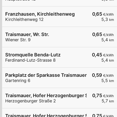
Franzhausen, Kirchleithenweg
0,65
€/kWh
Kirchleithenweg 12
5,3
km
Traismauer, Wr. Str.
0,65
€/kWh
Wiener Str. 9
5,4
km
Stromquelle Benda-Lutz
0,45
€/kWh
Ferdinand-Lutz-Strasse 8
5,4
km
Parkplatz der Sparkasse Traismauer
0,59
€/kWh
Gartenring 6
5,5
km
Traismauer, Hofer Herzogenburger Straße
0,75
€/kWh
Herzogenburger Straße 2
5,7
km
Traismauer, Hofer Herzogenburger Straße
0,75
€/kWh