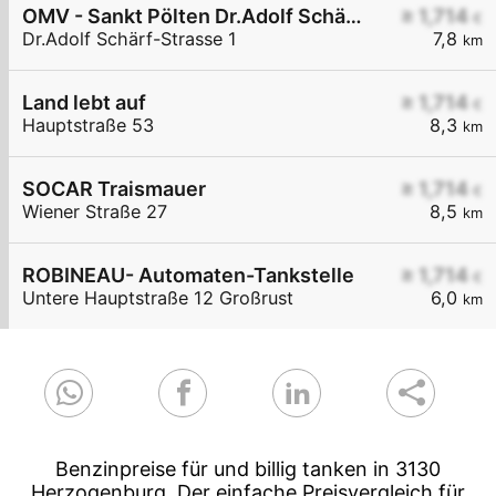
OMV - Sankt Pölten Dr.Adolf Schärf-Straße 1
≥ 1,714
€
Dr.Adolf Schärf-Strasse 1
7,8
km
Land lebt auf
≥ 1,714
€
Hauptstraße 53
8,3
km
SOCAR Traismauer
≥ 1,714
€
Wiener Straße 27
8,5
km
ROBINEAU- Automaten-Tankstelle
≥ 1,714
€
Untere Hauptstraße 12 Großrust
6,0
km
Benzinpreise für und billig tanken in 3130
Herzogenburg. Der einfache Preisvergleich für