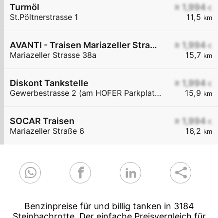
Turmöl
≥ 1,994
€
St.Pöltnerstrasse 1
11,5
km
AVANTI - Traisen Mariazeller Straße 38a
≥ 1,994
€
Mariazeller Strasse 38a
15,7
km
Diskont Tankstelle
≥ 1,994
€
Gewerbestrasse 2 (am HOFER Parkplatz)
15,9
km
SOCAR Traisen
≥ 1,994
€
Mariazeller Straße 6
16,2
km
Benzinpreise für und billig tanken in 3184
Steinbachrotte. Der einfache Preisvergleich für