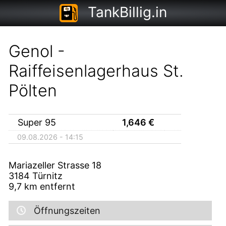
TankBillig.in
Genol -
Raiffeisenlagerhaus St.
Pölten
Super 95
1,646
€
09.08.2026 - 14:15
Mariazeller Strasse 18
3184
Türnitz
9,7
km entfernt
Öffnungszeiten