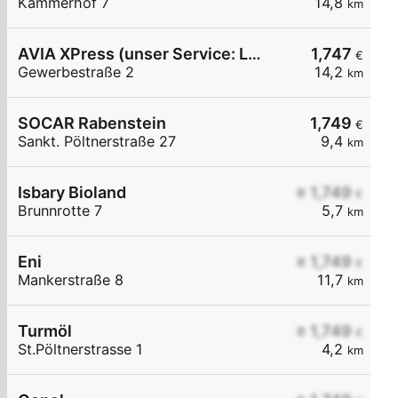
Kammerhof 7
14,8
km
AVIA XPress (unser Service: Luft und Wasser)
1,747
€
Gewerbestraße 2
14,2
km
SOCAR Rabenstein
1,749
€
Sankt. Pöltnerstraße 27
9,4
km
Isbary Bioland
≥ 1,749
€
Brunnrotte 7
5,7
km
Eni
≥ 1,749
€
Mankerstraße 8
11,7
km
Turmöl
≥ 1,749
€
St.Pöltnerstrasse 1
4,2
km