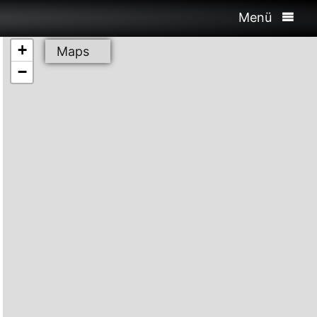
Menü
+
Maps
−