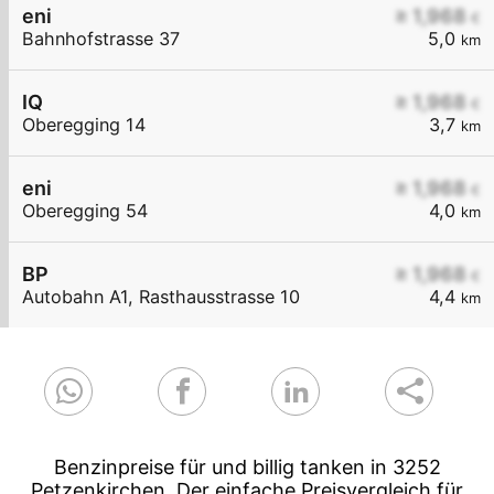
eni
≥ 1,968
€
Bahnhofstrasse 37
5,0
km
IQ
≥ 1,968
€
Oberegging 14
3,7
km
eni
≥ 1,968
€
Oberegging 54
4,0
km
BP
≥ 1,968
€
Autobahn A1, Rasthausstrasse 10
4,4
km
Benzinpreise für und billig tanken in 3252
Petzenkirchen. Der einfache Preisvergleich für