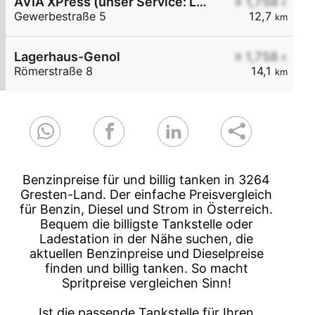
AVIA XPress (unser Service: Luft und Wasser)
≥ 1,758
€
Gewerbestraße 5
12,7
km
Lagerhaus-Genol
≥ 1,758
€
Römerstraße 8
14,1
km
Benzinpreise für und billig tanken in 3264
Gresten-Land. Der einfache Preisvergleich
für Benzin, Diesel und Strom in Österreich.
Bequem die billigste Tankstelle oder
Ladestation in der Nähe suchen, die
aktuellen Benzinpreise und Dieselpreise
finden und billig tanken. So macht
Spritpreise vergleichen Sinn!
Ist die passende Tankstelle für Ihren