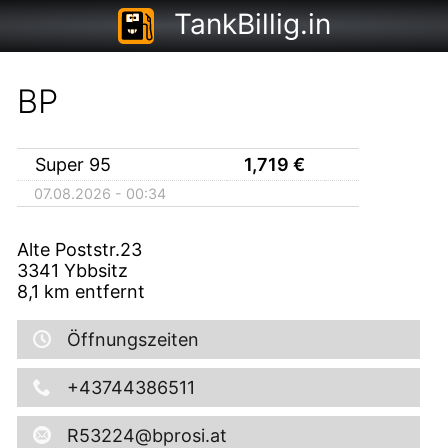
TankBillig.in
BP
Super 95
1,719
€
07.08.2026 - 00:34
Alte Poststr.23
3341
Ybbsitz
8,1
km entfernt
Öffnungszeiten
+43744386511
R53224@bprosi.at