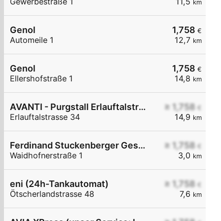
Gewerbestraße 1
11,5
km
Genol
1,758
€
Automeile 1
12,7
km
Genol
1,758
€
Ellershofstraße 1
14,8
km
AVANTI - Purgstall Erlauftalstraße 34
≥ 1,758
€
Erlauftalstrasse 34
14,9
km
Ferdinand Stuckenberger GesmbH
≥ 1,758
€
Waidhofnerstraße 1
3,0
km
eni (24h-Tankautomat)
≥ 1,758
€
Ötscherlandstrasse 48
7,6
km