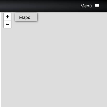
Menü
+
Maps
−