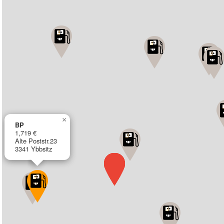
×
BP
1,719 €
Alte Poststr.23
3341 Ybbsitz