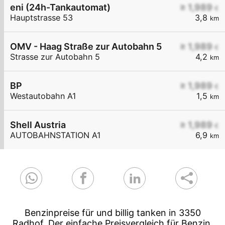
eni (24h-Tankautomat)
≥ 1,989
€
Hauptstrasse 53
3,8
km
OMV - Haag Straße zur Autobahn 5
≥ 1,989
€
Strasse zur Autobahn 5
4,2
km
BP
≥ 1,989
€
Westautobahn A1
1,5
km
Shell Austria
≥ 1,989
€
AUTOBAHNSTATION A1
6,9
km
Benzinpreise für und billig tanken in 3350
Radhof. Der einfache Preisvergleich für Benzin,