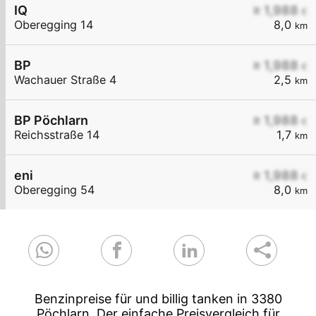
IQ
≥ 1,988
€
Oberegging 14
8,0
km
BP
≥ 1,988
€
Wachauer Straße 4
2,5
km
BP Pöchlarn
≥ 1,988
€
Reichsstraße 14
1,7
km
eni
≥ 1,988
€
Oberegging 54
8,0
km
Benzinpreise für und billig tanken in 3380
Pöchlarn. Der einfache Preisvergleich für